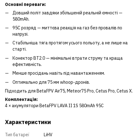
Основні переваги:
Довший політ завдяки збільшеній реальній ємності —
580mAh.
95C розряд — миттєва реакція на газ без провалів по
напрузі.
Стабільніша тяга протягом усього польоту, а не лише на
старті.
Конектор BT2.0 — мінімальні втрати струму та краща
ефективність.
Менше просідань навіть під навантаженням.
Оптимально для 75 мм whoop-дронів.
Підходить для BetaFPV Air75, Meteor75 Pro, Cetus Pro, Cetus X.
Комплектація:
4 × акумулятори BetaFPV LAVA II 1S 580mAh 95C
Характеристики
Тип батареї
LiHV