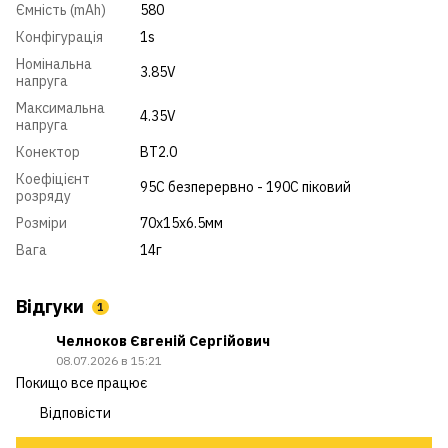
Ємність (mAh)
580
Конфігурація
1s
Номінальна
3.85V
напруга
Максимальна
4.35V
напруга
Конектор
BT2.0
Коефіцієнт
95С безперервно - 190С піковий
розряду
Розміри
70x15x6.5мм
Вага
14г
Відгуки
1
Челноков Євгеній Сергійович
08.07.2026 в 15:21
Покищо все працює
Відповісти