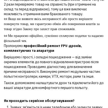
2 рази перевіряємо товар на справність (при отриманні на
склад та перед відправкою), тому це вже виключає
можливість отримання вами бракованого товару.
📜
Якщо ви виявите якісь несправності або просто вирішите
повернути товар, ми гарантуємо обмін або повернення коштів за
товар згідно Закону про захист прав споживачів.
📜
Ми працюємо офіційно, сумлінно сплачуємо податки та надаємо
фіскальний чек.
Пропонуємо
професійний ремонт FPV-дронів,
комплектуючих та апаратури
Вирішуємо і прості, і складні пошкодження — від заміни
окремих елементів до повного відновлення пристрою після
пошкодження. Проводимо діагностику для визначення
причини несправності. Виконуємо ремонт модульних частин:
польотні контролери, камери, VTX, мотори, рами та інше.
Також допоможемо налаштувати дрон та підключити його до
вашої апаратури для комфортного першого польоту.
Як проходить сервісне обслуговування?
Заявка: зв'яжіться із нами телефоном або залиште заявку