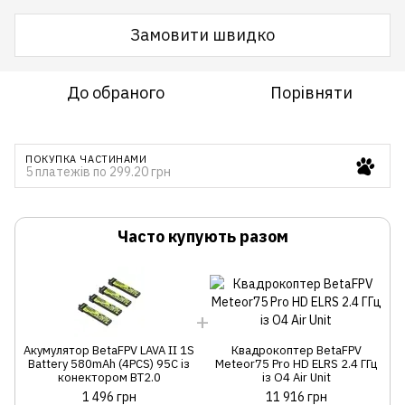
Замовити швидко
До обраного
Порівняти
ПОКУПКА ЧАСТИНАМИ
5 платежів по 299.20 грн
Часто купують разом
Акумулятор BetaFPV LAVA II 1S
Квадрокоптер BetaFPV
А
Battery 580mAh (4PCS) 95C із
Meteor75 Pro HD ELRS 2.4 ГГц
конектором BT2.0
із O4 Air Unit
1 496 грн
11 916 грн