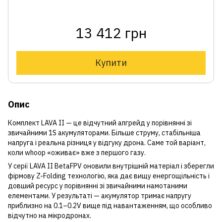
13 412 грн
Купити
Опис
Комплект LAVA II — це відчутний апгрейд у порівнянні зі
звичайними 1S акумуляторами. Більше струму, стабільніша
напруга і реальна різниця у відгуку дрона. Саме той варіант,
коли whoop «оживає» вже з першого газу.
У серії LAVA II BetaFPV оновили внутрішній матеріал і зберегли
фірмову Z-Folding технологію, яка дає вищу енергощільність і
довший ресурс у порівнянні зі звичайними намотаними
елементами. У результаті — акумулятор тримає напругу
приблизно на 0.1–0.2V вище під навантаженням, що особливо
відчутно на мікродронах.