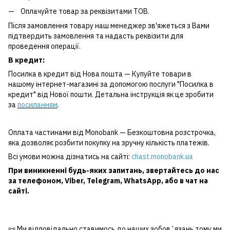
Оплачуйте товар за реквізитами ТОВ.
Після замовлення товару наш менеджер зв'яжеться з Вами
підтвердить замовлення та надасть реквізити для
проведення операції.
В кредит:
Посилка в кредит від Нова пошта — Купуйте товари в
нашому інтернет-магазині за допомогою послуги "Посилка в
кредит" від Нової пошти. Детальна інструкція як це зробити
за
посиланням
.
Оплата частинами від Monobank — Безкоштовна розстрочка,
яка дозволяє розбити покупку на зручну кількість платежів.
Всі умови можна дізнатись на сайті:
chast.monobank.ua
При виникненні будь-яких запитань, звертайтесь до нас
за
телефоном
,
Viber
,
Telegram
,
WhatsApp
, або в чат на
сайті.
📜 Ми відповідально ставимось до наших зобовʼязань тому ми