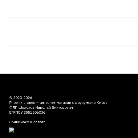
© 2020-2026
Phoenix drones — интернет-магазин с шоурумом в Киеве
ФЛП Шолохов Николай Викторович
ЕГРПОУ 3551606036
Принимаем к оплате