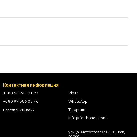
Контактная информация
+380 66 243 01 23
Viber
+380 97 586 06 46
WhatsApp
Telegram
Перезвонить вам?
info@fx-drones.com
улица Златоустовская, 50, Киев,
02000