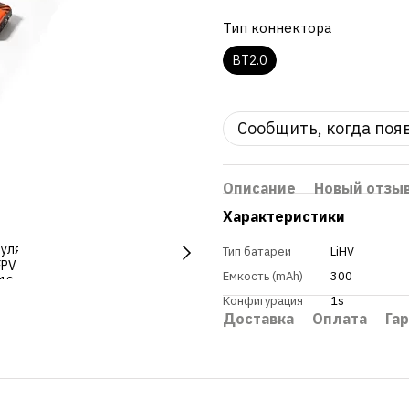
Тип коннектора
BT2.0
Сообщить, когда поя
Описание
Новый отзы
Характеристики
Тип батареи
LiHV
Емкость (mAh)
300
Конфигурация
1s
Доставка
Оплата
Га