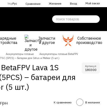
Мой заказ
Укр
Рус
Желания
Вход
Сравнение
Зарядные
Запчасти
Собственное
стройства
и другое
производство
Аккумуляторы готовые
Аккумуляторы готовые BetaFPV
5C (5PCS) – батареи для Cetus и Meteor (5 шт.)
BetaFPV Lava 1S
Артикул
180300
5PCS) – батареи для
r (5 шт.)
 грн
К сравнению
В желания