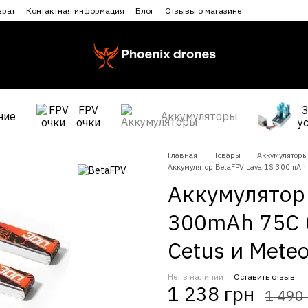
врат
Контактная информация
Блог
Отзывы о магазине
FPV
ние
Аккумуляторы
очки
у
Главная
Товары
Аккумуляторы
Аккумулятор BetaFPV Lava 1S 300mAh 7
Аккумулятор 
300mAh 75C (
Cetus и Meteo
Нет в наличии
Оставить отзыв
1 238 грн
1 490