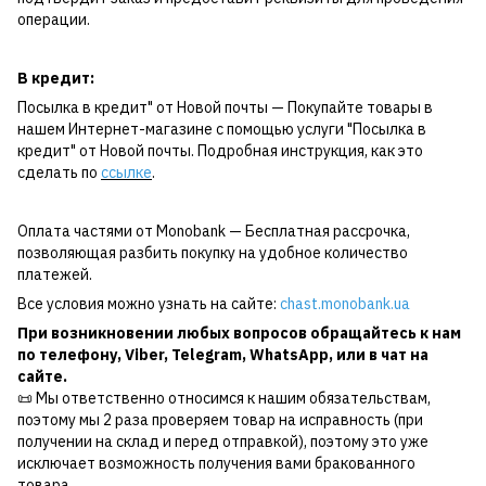
операции.
В кредит:
Посылка в кредит" от Новой почты — Покупайте товары в
нашем Интернет-магазине с помощью услуги "Посылка в
кредит" от Новой почты. Подробная инструкция, как это
сделать по
ссылке
.
Оплата частями от Monobank — Бесплатная рассрочка,
позволяющая разбить покупку на удобное количество
платежей.
Все условия можно узнать на сайте:
chast.monobank.ua
При возникновении любых вопросов обращайтесь к нам
по
телефону
,
Viber
,
Telegram
,
WhatsApp
, или в чат на
сайте.
📜 Мы ответственно относимся к нашим обязательствам,
поэтому мы 2 раза проверяем товар на исправность (при
получении на склад и перед отправкой), поэтому это уже
исключает возможность получения вами бракованного
товара.