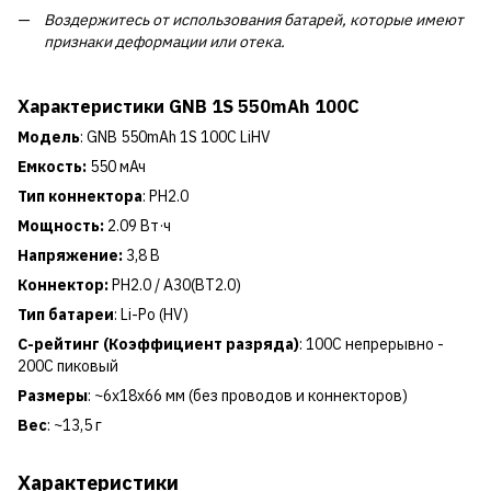
Воздержитесь от использования батарей, которые имеют
признаки деформации или отека.
Характеристики
GNB 1S 550mAh 100C
Модель
: GNB 550mAh 1S 100C LiHV
Емкость:
550 мАч
Тип коннектора
: PH2.0
Мощность:
2.09 Вт·ч
Напряжение:
3,8 В
Коннектор:
PH2.0 / A30(BT2.0)
Тип батареи
: Li-Po (HV)
C-рейтинг (Коэффициент разряда)
: 100C непрерывно -
200C пиковый
Размеры
: ~6x18x66 мм (без проводов и коннекторов)
Вес
: ~13,5 г
Характеристики