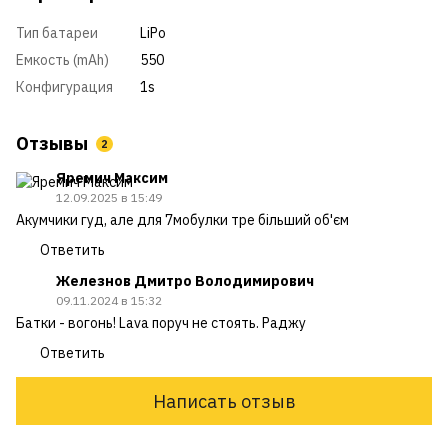
Тип батареи
LiPo
Емкость (mAh)
550
Конфигурация
1s
Отзывы
2
Яремич Максим
12.09.2025 в 15:49
Акумчики гуд, але для 7мобулки тре більший об'єм
Ответить
Железнов Дмитро Володимирович
09.11.2024 в 15:32
Батки - вогонь! Lava поруч не стоять. Раджу
Ответить
Написать отзыв