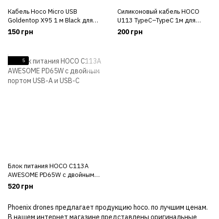
Кабель Hoco Micro USB
Силиконовый кабель HOCO
Goldentop X95 1 м Black для
U113 TypeC–TypeC 1м для
зарядки и передачи данных
быстрой зарядки и передачи
150 грн
200 грн
данных
5
Блок питания HOCO C113A
AWESOME PD65W с двойным
портом USB-A и USB-C
520 грн
Phoenix drones предлагает продукцию hoco. по лучшим ценам.
В нашем интернет магазине представлены оригинальные