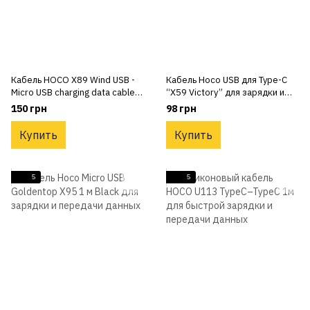
Кабель HOCO X89 Wind USB -
Кабель Hoco USB для Type-C
Micro USB charging data cable
“X59 Victory” для зарядки и
(черный)
передачи данных
150 грн
98 грн
Купить
Купить
5
5