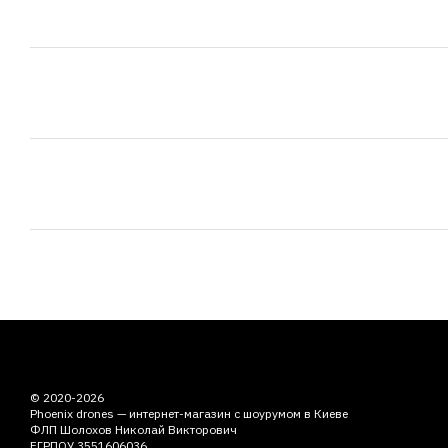
© 2020-2026
Phoenix drones — интернет-магазин с шоурумом в Киеве
ФЛП Шолохов Николай Викторович
ЕГРПОУ 3551606036