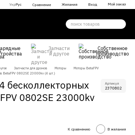
Мой заказ
Укр
Рус
Желания
Вход
Сравнение
Зарядные
Запчасти
Собственное
стройства
и другое
производство
угое
Запчасти для дронов
Моторы
Моторы BetaFPV
ов BetaFPV 0802SE 23000kv (4 шт.)
 4 бесколлекторных
Артикул
2370802
aFPV 0802SE 23000kv
К сравнению
В желания