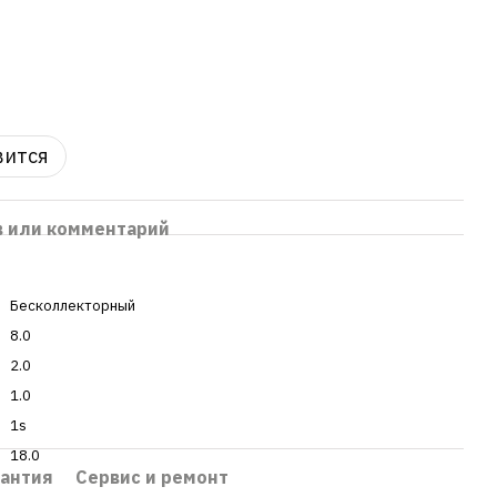
вится
в или комментарий
Бесколлекторный
8.0
2.0
1.0
1s
18.0
рантия
Сервис и ремонт