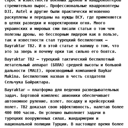
стремительно вырос. Профессиональные квадрокоптеры
DJI, Autel и другие были практически мгновенно
раскуплены и переданы на нужды ВСУ, где применяются
в целях разведки и корректировки огня. Много
украинских и мировых сми писали статьи о том чем
полезны дроны, но бесспорным лидером как в пользе,
так и известности стал турецкий беспилотник —
Bayraktar TB2. И в этой статье я напишу о том, что
это за зверь и почему орки так сильно его боятся.
Bayraktar TB2 — турецкий тактический беспилотный
летательный аппарат (БПЛА) средней высоты и большой
дальности (MALE), производимый компанией Baykar
Makina. Беспилотник назван в честь создателя
Сельчука Байрактара.
Bayraktar — платформа для ведения разведывательных
задач. Бортовой комплекс авионики обеспечивает
автономное руление, взлет, посадку и крейсерский
полет. TB2 доказал свою эффективность, налетав более
400 000 часов. Он успешно выполняет задачи в
турецких вооруженных силах, жандармерии и
национальной полиции Турции. В настоящее время более