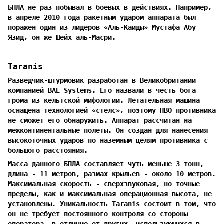
БПЛА не раз побывал в боевых в действиях. Например,
в апреле 2010 года ракетным ударом аппарата был
поражен один из лидеров «Аль-Каиды» Мустафа Абу
Язид, он же Шейх аль-Масри.
Taranis
Разведчик-штурмовик разработан в Великобритании
компанией BAE Systems. Его назвали в честь бога
грома из кельтской мифологии. Летательная машина
оснащена технологией «стелс», поэтому ПВО противника
не сможет его обнаружить. Аппарат рассчитан на
межконтинентальные полеты. Он создан для нанесения
высокоточных ударов по наземным целям противника с
большого расстояния.
Масса данного БПЛА составляет чуть меньше 3 тонн,
длина - 11 метров, размах крыльев - около 10 метров.
Максимальная скорость - сверхзвуковая, но точные
пределы, как и максимальная операционная высота, не
установлены. Уникальность Taranis состоит в том, что
он не требует постоянного контроля со стороны
оператора, в отличие от других, использующихся в