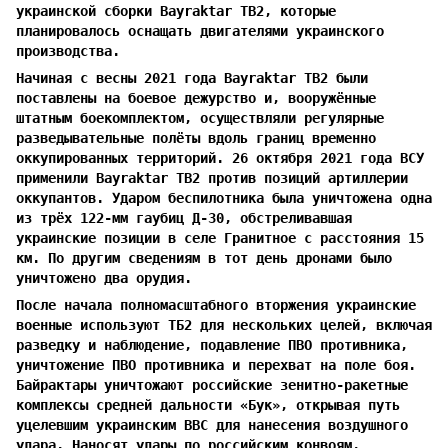
украинской сборки Bayraktar TB2, которые
планировалось оснащать двигателями украинского
производства.
Начиная с весны 2021 года Bayraktar TB2 были
поставлены на боевое дежурство и, вооружённые
штатным боекомплектом, осуществляли регулярные
разведывательные полёты вдоль границ временно
оккупированных территорий. 26 октября 2021 года ВСУ
применили Bayraktar TB2 против позиций артиллерии
оккупантов. Ударом беспилотника была уничтожена одна
из трёх 122-мм гаубиц Д-30, обстреливавшая
украинские позиции в селе Гранитное с расстояния 15
км. По другим сведениям в тот день дронами было
уничтожено два орудия.
После начала полномасштабного вторжения украинские
военные используют ТБ2 для нескольких целей, включая
разведку и наблюдение, подавление ПВО противника,
уничтожение ПВО противника и перехват на поле боя.
Байрактары уничтожают российские зенитно-ракетные
комплексы средней дальности «Бук», открывая путь
уцелевшим украинским ВВС для нанесения воздушного
удара. Наносят удары по российским конвоям,