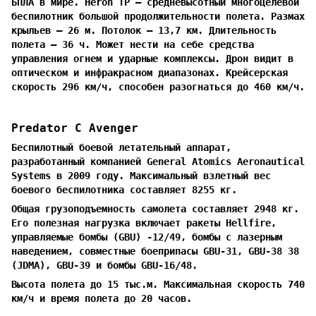
БПЛА в мире. Heron TP — средневысотный многоцелевой
беспилотник большой продолжительности полета. Размах
крыльев — 26 м. Потолок — 13,7 км. Длительность
полета — 36 ч. Может нести на себе средства
управления огнем и ударные комплексы. Дрон видит в
оптическом и инфракрасном диапазонах. Крейсерская
скорость 296 км/ч, способен разогнаться до 460 км/ч.
Predator C Avenger
Беспилотный боевой летательный аппарат,
разработанный компанией General Atomics Aeronautical
Systems в 2009 году. Максимальный взлетный вес
боевого беспилотника составляет 8255 кг.
Общая грузоподъемность самолета составляет 2948 кг.
Его полезная нагрузка включает ракеты Hellfire,
управляемые бомбы (GBU) -12/49, бомбы с лазерным
наведением, совместные боеприпасы GBU-31, GBU-38 38
(JDMA), GBU-39 и бомбы GBU-16/48.
Высота полета до 15 тыс.м. Максимальная скорость 740
км/ч и время полета до 20 часов.