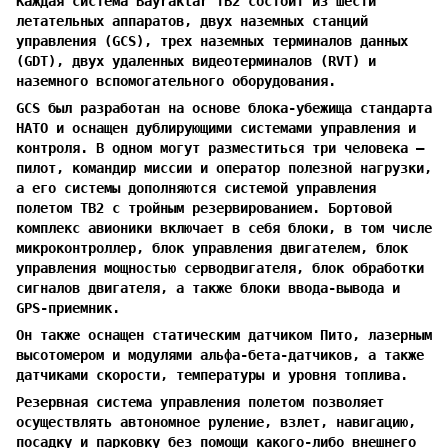
Каждая система Bayraktar TB2 состоит из шести
летательных аппаратов, двух наземных станций
управления (GCS), трех наземных терминалов данных
(GDT), двух удаленных видеотерминалов (RVT) и
наземного вспомогательного оборудования.
GCS был разработан на основе блока-убежища стандарта
НАТО и оснащен дублирующими системами управления и
контроля. В одном могут разместиться три человека —
пилот, командир миссии и оператор полезной нагрузки,
а его системы дополняются системой управления
полетом TB2 с тройным резервированием. Бортовой
комплекс авионики включает в себя блоки, в том числе
микроконтроллер, блок управления двигателем, блок
управления мощностью серводвигателя, блок обработки
сигналов двигателя, а также блоки ввода-вывода и
GPS-приемник.
Он также оснащен статическим датчиком Пито, лазерным
высотомером и модулями альфа-бета-датчиков, а также
датчиками скорости, температуры и уровня топлива.
Резервная система управления полетом позволяет
осуществлять автономное руление, взлет, навигацию,
посадку и парковку без помощи какого-либо внешнего