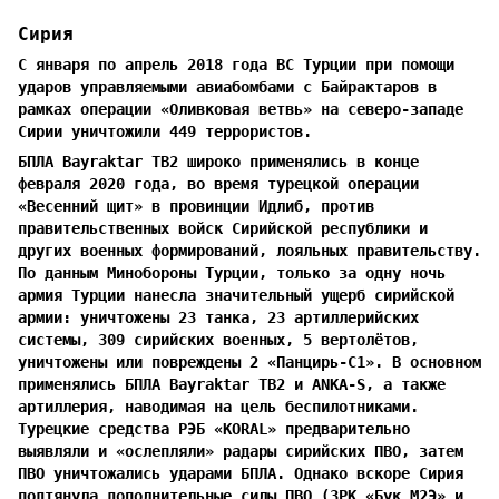
Сирия
С января по апрель 2018 года ВС Турции при помощи
ударов управляемыми авиабомбами с Байрактаров в
рамках операции «Оливковая ветвь» на северо-западе
Сирии уничтожили 449 террористов.
БПЛА Bayraktar TB2 широко применялись в конце
февраля 2020 года, во время турецкой операции
«Весенний щит» в провинции Идлиб, против
правительственных войск Сирийской республики и
других военных формирований, лояльных правительству.
По данным Минобороны Турции, только за одну ночь
армия Турции нанесла значительный ущерб сирийской
армии: уничтожены 23 танка, 23 артиллерийских
системы, 309 сирийских военных, 5 вертолётов,
уничтожены или повреждены 2 «Панцирь-С1». В основном
применялись БПЛА Bayraktar TB2 и ANKA-S, а также
артиллерия, наводимая на цель беспилотниками.
Турецкие средства РЭБ «KORAL» предварительно
выявляли и «ослепляли» радары сирийских ПВО, затем
ПВО уничтожались ударами БПЛА. Однако вскоре Сирия
подтянула дополнительные силы ПВО (ЗРК «Бук М2Э» и