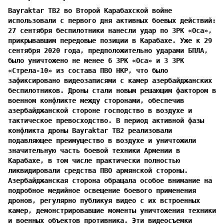
Bayraktar TB2 во Второй Карабахской войне
использовали с первого дня активных боевых действий:
27 сентября беспилотники нанесли удар по ЗРК «Оса»,
прикрывавшим передовые позиции в Карабахе. Уже к 29
сентября 2020 года, предположительно ударами БПЛА,
было уничтожено не менее 6 ЗРК «Оса» и 3 ЗРК
«Стрела-10» из состава ПВО НКР, что было
зафиксировано видеозаписями с камер азербайджанских
беспилотников. Дроны стали новым решающим фактором в
военном конфликте между сторонами, обеспечив
азербайджанской стороне господство в воздухе и
тактическое превосходство. В период активной фазы
конфликта дроны Bayraktar TB2 реализовали
подавляющее преимущество в воздухе и уничтожили
значительную часть боевой техники Армении в
Карабахе, в том числе практически полностью
ликвидировали средства ПВО армянской стороны.
Азербайджанская сторона обращала особое внимание на
подробное медийное освещение боевого применения
дронов, регулярно публикуя видео с их встроенных
камер, демонстрировавшие моменты уничтожения техники
и военных объектов противника. Эти видеосъемки