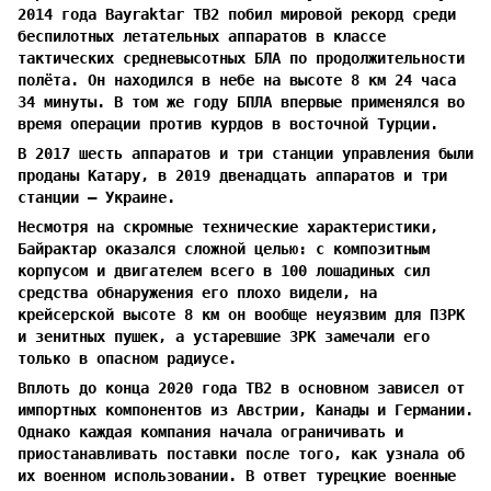
2014 года Bayraktar TB2 побил мировой рекорд среди
беспилотных летательных аппаратов в классе
тактических средневысотных БЛА по продолжительности
полёта. Он находился в небе на высоте 8 км 24 часа
34 минуты. В том же году БПЛА впервые применялся во
время операции против курдов в восточной Турции.
В 2017 шесть аппаратов и три станции управления были
проданы Катару, в 2019 двенадцать аппаратов и три
станции — Украине.
Несмотря на скромные технические характеристики,
Байрактар оказался сложной целью: с композитным
корпусом и двигателем всего в 100 лошадиных сил
средства обнаружения его плохо видели, на
крейсерской высоте 8 км он вообще неуязвим для ПЗРК
и зенитных пушек, а устаревшие ЗРК замечали его
только в опасном радиусе.
Вплоть до конца 2020 года TB2 в основном зависел от
импортных компонентов из Австрии, Канады и Германии.
Однако каждая компания начала ограничивать и
приостанавливать поставки после того, как узнала об
их военном использовании. В ответ турецкие военные