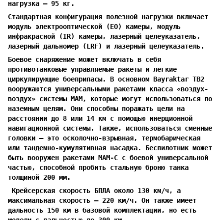
нагрузка — 95 кг.
Стандартная конфигурация полезной нагрузки включает
модуль электрооптической (EO) камеры, модуль
инфракрасной (IR) камеры, лазерный целеуказатель,
лазерный дальномер (LRF) и лазерный целеуказатель.
Боевое снаряжение может включать в себя
противотанковые управляемые ракеты и легкие
циркулирующие боеприпасы. В основном Bayraktar TB2
вооружаются универсальными ракетами класса «воздух-
воздух» системы MAM, которые могут использоваться по
наземным целям. Они способны поражать цели на
расстоянии до 8 или 14 км с помощью инерционной
навигационной системы. Также, использоваться сменные
головки — это осколочно-взрывная, термобарическая
или тандемно-кумулятивная насадка. Беспилотник может
быть вооружен ракетами MAM-C с боевой универсальной
частью, способной пробить стальную броню танка
толщиной 200 мм.
Крейсерская скорость БПЛА около 130 км/ч, а
максимальная скорость — 220 км/ч. Он также имеет
дальность 150 км в базовой комплектации, но есть
модели с дальностью до 300 км.