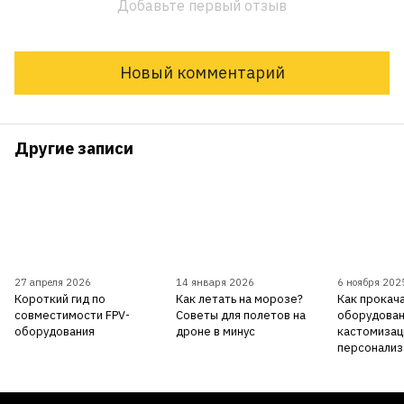
Добавьте первый отзыв
Новый комментарий
Другие записи
27 апреля 2026
14 января 2026
6 ноября 202
Короткий гид по
Как летать на морозе?
Как прокача
совместимости FPV-
Советы для полетов на
оборудован
оборудования
дроне в минус
кастомизац
персонализ