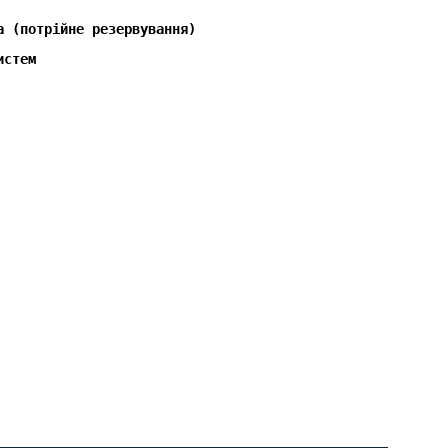
а (потрійне резервування)
истем