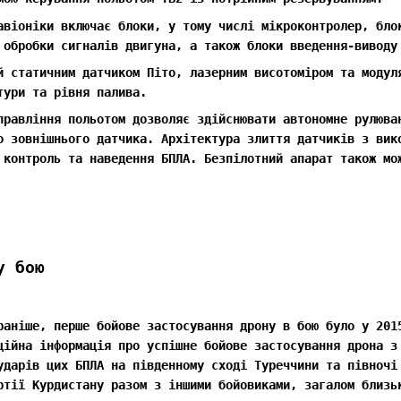
авіоніки включає блоки, у тому числі мікроконтролер, бло
 обробки сигналів двигуна, а також блоки введення-виводу
й статичним датчиком Піто, лазерним висотоміром та модул
тури та рівня палива.
правління польотом дозволяє здійснювати автономне рулюва
о зовнішнього датчика. Архітектура злиття датчиків з вик
 контроль та наведення БПЛА. Безпілотний апарат також мо
у бою
раніше, перше бойове застосування дрону в бою було у 201
ційна інформація про успішне бойове застосування дрона з
ударів цих БПЛА на південному сході Туреччини та півночі
ртії Курдистану разом з іншими бойовиками, загалом близь