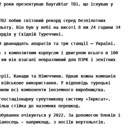
2 роки презентував Bayraktar TB1, що існував у
TB2 побив світовий рекорд серед безпілотних
льоту. Він був у небі на висоті 8 км 24 години 34
урдів у Східній Туреччині.
9 дванадцять апаратів та три станції — Україні.
ю: з композитним корпусом і двигуном всього в 100
 км він взагалі невразливий для ПЗРК і зенітних
трії, Канади та Німеччини. Однак кожна компанія
 військове використання. У відповідь турецькі
нили всі компоненти іноземного виробництва.
 геостаціонарну супутникову систему «Тюрксат».
ільш стійка до наземних перешкод.
робування очікуються у 2022. За допомогою блоків і
іаносець - наприклад, з носіїв вертольотів.