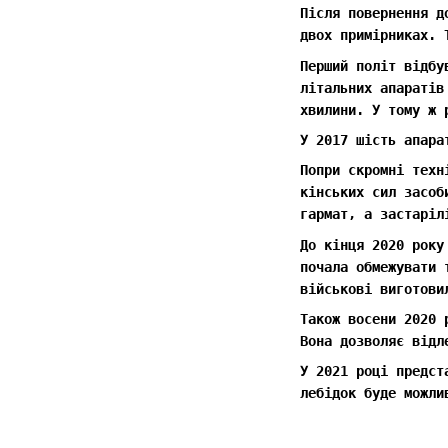
Після повернення д
двох примірниках. 
Перший політ відбу
літальних апаратів
хвилини. У тому ж 
У 2017 шість апара
Попри скромні техн
кінських сил засоб
гармат, а застаріл
До кінця 2020 року
почала обмежувати 
військові виготови
Також восени 2020 
Вона дозволяє відл
У 2021 році предст
лебідок буде можли