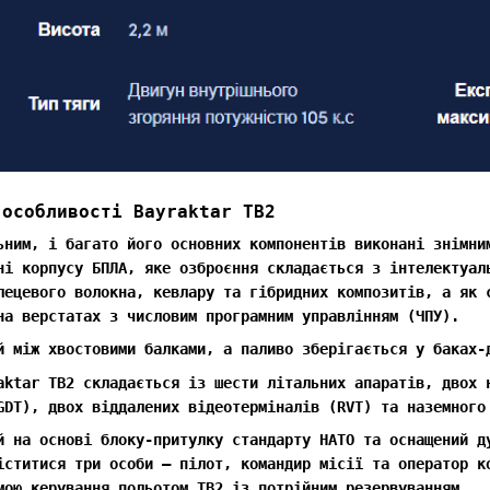
 особливості Bayraktar TB2
ьним, і багато його основних компонентів виконані знімни
ні корпусу БПЛА, яке озброєння складається з інтелектуал
лецевого волокна, кевлару та гібридних композитів, а як 
на верстатах з числовим програмним управлінням (ЧПУ).
й між хвостовими балками, а паливо зберігається у баках-
aktar TB2 складається із шести літальних апаратів, двох 
GDT), двох віддалених відеотерміналів (RVT) та наземного
й на основі блоку-притулку стандарту НАТО та оснащений д
іститися три особи — пілот, командир місії та оператор к
мою керування польотом TB2 із потрійним резервуванням.