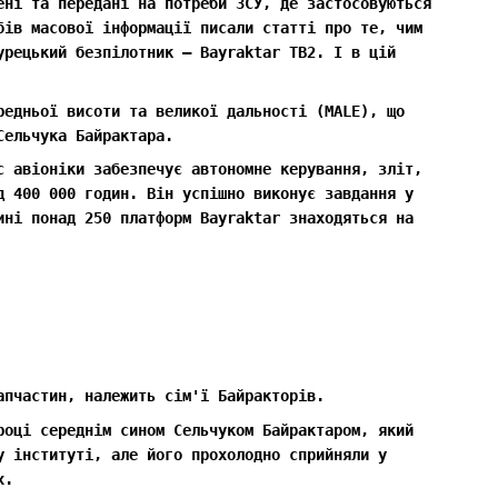
ені та передані на потреби ЗСУ, де застосовуються
бів масової інформації писали статті про те, чим
урецький безпілотник — Bayraktar TB2. І в цій
редньої висоти та великої дальності (MALE), що
Сельчука Байрактара.
с авіоніки забезпечує автономне керування, зліт,
д 400 000 годин. Він успішно виконує завдання у
ині понад 250 платформ Bayraktar знаходяться на
апчастин, належить сім'ї Байракторів.
році середнім сином Сельчуком Байрактаром, який
у інституті, але його прохолодно сприйняли у
х.