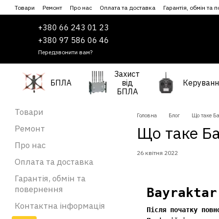
Перейти до основного контенту
Товари
Ремонт
Про нас
Оплата та доставка
Гарантія, обмін та 
Співпраця
Угода користувача
+380 66 243 01 23
+380 97 586 06 46
Передзвонити вам?
Захист
БПЛА
від
Керуванн
БПЛА
Товари
Головна
Блог
Що таке Ба
Що таке Ба
Ремонт
Про нас
26 квітня 2022
Оплата та доставка
Гарантія, обмін та
повернення
Bayraktar
Контактна інформація
Після початку повн