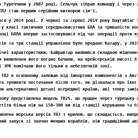
о Туреччини у 2007 році, Сельчук зібрав команду і через 
TB2 став першим серійним витвором сім'ї.
вся у 2014 році. У червні та серпні 2014 року Bayraktar 
 у класі тактичних середньовисотних БЛА за тривалістю по
році БПЛА вперше застосовувався під час операції проти к
тів та три станції управління було продано Катару, у 201
ічні характеристики, Байрактар ​​виявився складною мішенн
и виявлення його погано бачили, на крейсерській висоті 8
і ЗРК помічали його тільки в небезпечній зоні.
 TB2 в основному залежав від імпортних компонентів з Авс
та зупиняти постачання після того, як дізналася про їхнє
ли альтернативні деталі всередині країни, які тепер замі
року представлена ​​модель TB2S, що працює через турецьку
етіти більш ніж на 150-300 км від станції керування та б
авлена ​​морська версія TB3 з крилом, що складається, вип
вий запуск зі значно менших кораблів, ніж традиційний ав