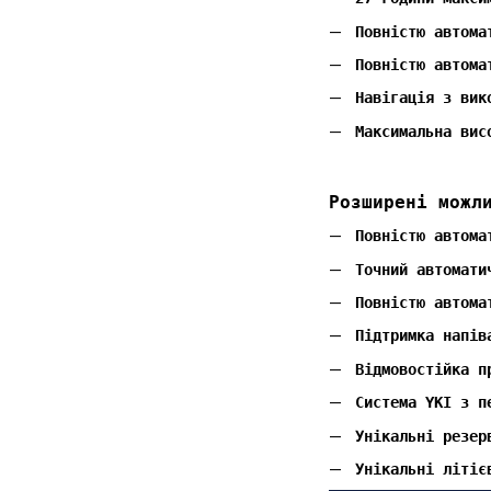
Повністю автома
Повністю автома
Навігація з вик
Максимальна вис
Розширені можл
Повністю автома
Точний автомати
Повністю автома
Підтримка напів
Відмовостійка п
Система YKI з п
Унікальні резер
Унікальні літіє