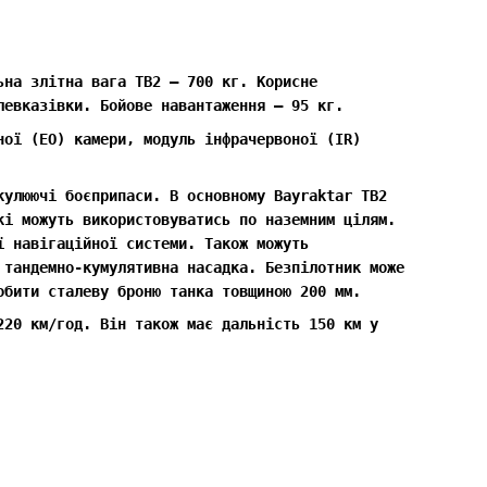
ьна злітна вага TB2 — 700 кг. Корисне
левказівки. Бойове навантаження — 95 кг.
ної (EO) камери, модуль інфрачервоної (IR)
кулюючі боєприпаси. В основному Bayraktar TB2
кі можуть використовуватись по наземним цілям.
ї навігаційної системи. Також можуть
 тандемно-кумулятивна насадка. Безпілотник може
обити сталеву броню танка товщиною 200 мм.
220 км/год. Він також має дальність 150 км у