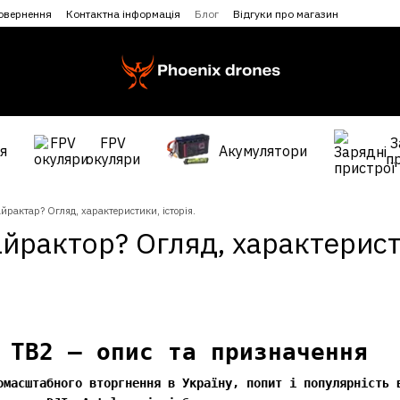
повернення
Контактна інформація
Блог
Відгуки про магазин
FPV
З
я
Акумулятори
окуляри
п
йрактар? Огляд, характеристики, історія.
йрактор? Огляд, характеристи
 TB2 — опис та призначення
омасштабного вторгнення в Україну, попит і популярність 