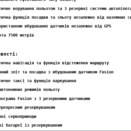
тичне керування польотом та 3 резервні системи автопілот
тична функція посадки та зльоту незалежно від наземних с
ористанням вбудованих датчиків незалежно від GPS
ота 7500 метрів
ивості:
тична навігація та функція відстеження маршруту
чний зліт та посадка з вбудованим датчиком Fusion
тичне таксі та функція паркування
автономних режимів польоту
рограма Fusion з 3 резервними датчиками
ерехресним резервуванням
вні сервоприводи
ві батареї із резервуванням