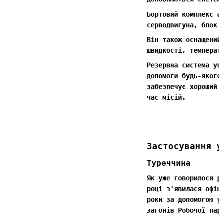
Бортовий комплекс 
серводвигуна, блок
Він також оснащени
швидкості, темпера
Резервна система у
допомоги будь-яког
забезпечує хороший
час місій.
Застосування 
Туреччина
Як уже говорилося 
році з'явилася офі
роки за допомогою 
загонів Робочої па