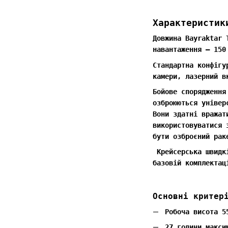
Характеристик
Довжина Bayraktar 
навантаження — 150
Стандартна конфігу
камери, лазерний в
Бойове спорядження
озброюються універ
Вони здатні вражат
використовуватися 
бути озброєний рак
Крейсерська швидкі
базовій комплектац
Основні критер
Робоча висота 5
27 години макси