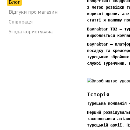
Професійні квадрок
Блог
з метою розвідки т
Відгуки про магазин
корисні дрони, але
статті я напишу пр
Співпраця
Bayraktar TB2 — ту
Угода користувача
виробляється компа
Bayraktar — платфо
посадку та крейсер
турецьких збройних
службі Туреччини, 
Історія
Турецька компанія 
Перший розвідуваль
захоплювався авіам
турецькій армії. П