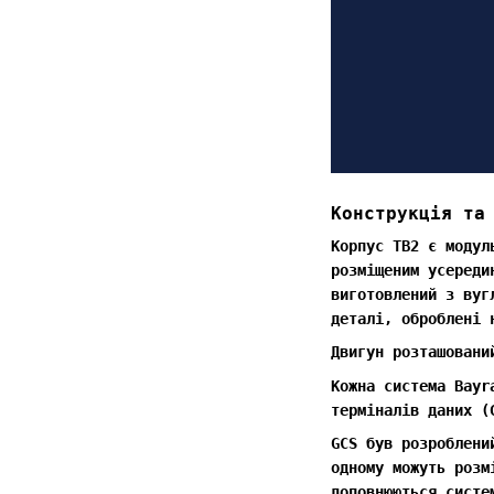
Конструкція та
Корпус TB2 є модул
розміщеним усереди
виготовлений з вуг
деталі, оброблені 
Двигун розташовани
Кожна система Bayr
терміналів даних (
GCS був розроблени
одному можуть розм
доповнюються систе