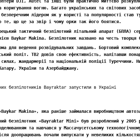
оптери DJI, Autel та інші були практично миттєво розкупл
а коригування вогню. Багато українських та світових засо
 безперечним лідером як у користі та популярності став т
о те, що це за звір і чому орки так його боятися.
рецький тактичний безпілотний літальний апарат (БПЛА) се
нією Baykar Makina. Безпілотник названо на честь творця 
рма для ведення розвідувальних завдань. Бортовий комплек
ський політ. TB2 довів свою ефективність, налітавши пона
 силах, жандармерії та національній поліції Туреччини. Н
Катару, України та Азербайджану.
«Baykar Makina», яка раніше займалася виробництвом автоз
ний безпілотник «Bayraktar Mini» був розроблений у 2005 
оделюванням та навчався у Массачусетському технологічном
ісля доопрацювань почали випускати у невеликих кількостя