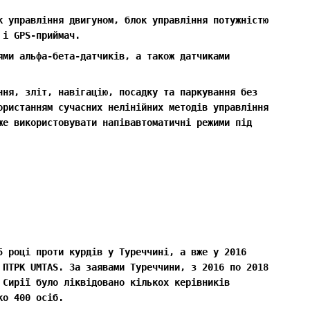
к управління двигуном, блок управління потужністю
 і GPS-приймач.
ями альфа-бета-датчиків, а також датчиками
ння, зліт, навігацію, посадку та паркування без
ористанням сучасних нелінійних методів управління
же використовувати напівавтоматичні режими під
5 році проти курдів у Туреччині, а вже у 2016
 ПТРК UMTAS. За заявами Туреччини, з 2016 по 2018
 Сирії було ліквідовано кількох керівників
ко 400 осіб.