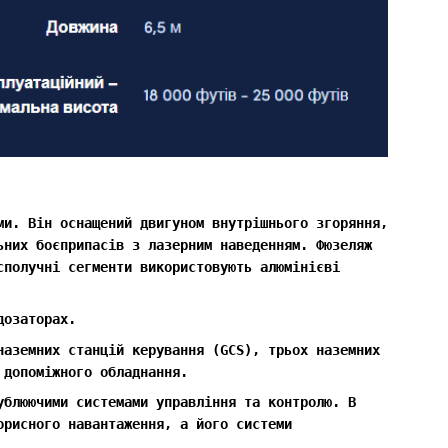
ми. Він оснащений двигуном внутрішнього згоряння,
ьних боєприпасів з лазерним наведенням. Фюзеляж
сполучні сегменти використовують алюмінієві
дозаторах.
наземних станцій керування (GCS), трьох наземних
 допоміжного обладнання.
ублюючими системами управління та контролю. В
орисного навантаження, а його системи