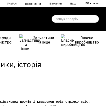
Мій кошик
Укр
Рус
Бажання
Вхід
Порівняння
арядні
Запчастини
Власне
ристрої
та інше
виробництво
ки, історія
військових дронів і квадрокоптерів стрімко зріс.