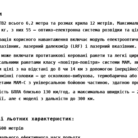
и
TB2 всього 6,2 метра та розмах крила 12 метрів, Максимал
 кг, з них 55 — оптико-електронна система розвідки та ці
рація корисного навантаження включає модуль електрооптич
казівник, лазерний далекомір (LRF) і лазерний вказівник.
 може включати протитанкові керовані ракети та легкі цир
сальними ракетами класу «повітря-повітря» системи MAM, я
и цілі з на відстані до 8 чи 14 км з допомогою інерційно
змінні головки — це осколково-вибухова, термобарична або
етами MAM-C з універсальною бойовою частиною, здатною пр
сть БПЛА близько 130 км/год, а максимальна швидкість — 
ії, але є моделі з дальністю до 300 км.
ії льотних характеристик:
500 метрів
мального ефективного часу польоту