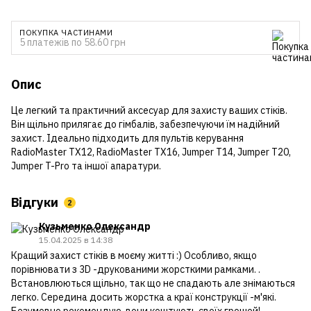
ПОКУПКА ЧАСТИНАМИ
5 платежів по 58.60 грн
Опис
Це легкий та практичний аксесуар для захисту ваших стіків.
Він щільно прилягає до гімбалів, забезпечуючи їм надійний
захист. Ідеально підходить для пультів керування
RadioMaster TX12, RadioMaster TX16, Jumper T14, Jumper T20,
Jumper T-Pro та іншої апаратури.
Відгуки
2
Кузьменко Олександр
15.04.2025 в 14:38
Кращий захист стіків в моєму житті :) Особливо, якщо
порівнювати з 3D -друкованими жорсткими рамками. .
Встановлюються щільно, так що не спадають але знімаються
легко. Середина досить жорстка а краї конструкції -м'які.
Безумовно рекомендую, вони коштують своїх грошей!