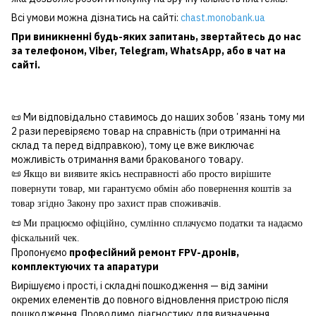
Всі умови можна дізнатись на сайті:
chast.monobank.ua
При виникненні будь-яких запитань, звертайтесь до нас
за
телефоном
,
Viber
,
Telegram
,
WhatsApp
, або в чат на
сайті.
📜 Ми відповідально ставимось до наших зобовʼязань тому ми
2 рази перевіряємо товар на справність (при отриманні на
склад та перед відправкою), тому це вже виключає
можливість отримання вами бракованого товару.
📜
Якщо ви виявите якісь несправності або просто вирішите
повернути товар, ми гарантуємо обмін або повернення коштів за
товар згідно Закону про захист прав споживачів.
📜
Ми працюємо офіційно, сумлінно сплачуємо податки та надаємо
фіскальний чек.
Пропонуємо
професійний ремонт FPV-дронів,
комплектуючих та апаратури
Вирішуємо і прості, і складні пошкодження — від заміни
окремих елементів до повного відновлення пристрою після
пошкодження. Проводимо діагностику для визначення