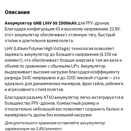
Описание
Аккумулятор GNB LiHV 6S 1500mAh
для FPV-дронов.
Благодаря конфигурации 6S и высокому напряжению 22.8V,
этот аккумулятор обеспечивает отличную тягу, быстрый
отклик и длительное время полета.
LiHV (Lithium Polymer High Voltage) технология позволяет
заряжать аккумулятор до большего напряжения (4.35V на
элемент), что обеспечивает больше энергии в том же весе и
объеме по сравнению с обычными LiPo. Аккумулятор
выдерживает высокие нагрузки благодаря коэффициенту
разряда 160C непрерывно и до 320C пиковой отдачи — это
идеально для динамических маневров, фристайла, рейсинга
и агрессивного стиля полетов.
Благодаря разъему XT60 аккумулятор легко интегрируется в
большинство FPV-дронов. Компактный размер и
относительно небольшой вес позволяют сохранить баланс и
маневровость дрона без излишней нагрузки.
Для длительного хранения оставляйте аккумулятор
заряженным на 3.8V/элемент.