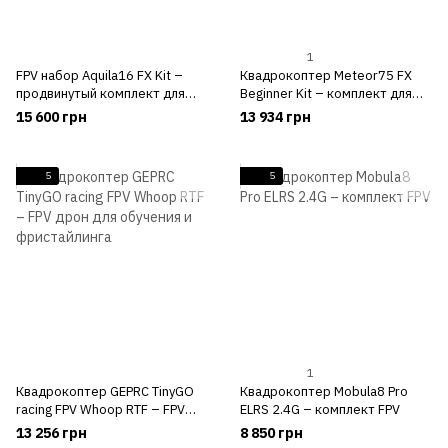
1
FPV набор Aquila16 FX Kit –
Квадрокоптер Meteor75 FX
продвинутый комплект для
Beginner Kit – комплект для
обучения FPV
начинающих (ELRS) | Phoenix
15 600 грн
13 934 грн
Drones
5
5
1
Квадрокоптер GEPRC TinyGO
Квадрокоптер Mobula8 Pro
racing FPV Whoop RTF – FPV
ELRS 2.4G – комплект FPV
дрон для обучения и
13 256 грн
8 850 грн
фристайлинга