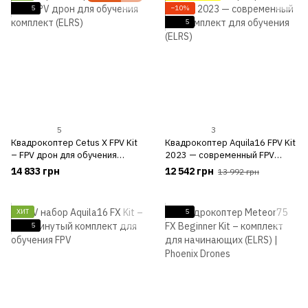
5
−10%
5
5
3
Квадрокоптер Cetus X FPV Kit
Квадрокоптер Aquila16 FPV Kit
– FPV дрон для обучения
2023 — современный FPV
комплект (ELRS)
комплект для обучения (ELRS)
14 833 грн
12 542 грн
13 992 грн
ХИТ
5
5