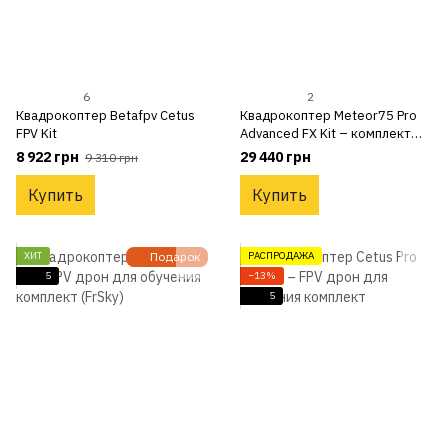
6
2
Квадрокоптер Betafpv Cetus
Квадрокоптер Meteor75 Pro
FPV Kit
Advanced FX Kit – комплект
FPV для обучения
8 922 грн
29 440 грн
9 310 грн
Купить
Купить
ХИТ
Подарок
РАСПРОДАЖА
5
−13%
5