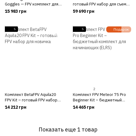
Goggles — FPV комплект для
готовый FPV набор для съемки
начинающего
с цифровой видеосистемой от
15 983 грн
59 690 грн
DJI
5
5
Подарок
2
Комплект BetaFPV Aquila20
Комплект FPV Meteor 75 Pro
FPV Kit – готовый FPV набор
Beginner Kit – бюджетный
для новичка
комплект для начинающих
14 212 грн
14 465 грн
(ELRS)
Показать еще 1 товар