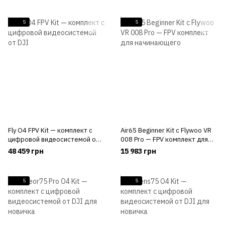
5
5
Fly О4 FPV Kit — комплект с
Air65 Beginner Kit с Flywoo VR
цифровой видеосистемой от
008 Pro — FPV комплект для
DJI
начинающего
48 459 грн
15 983 грн
5
5