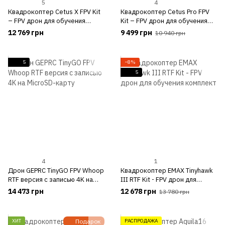
5
4
Квадрокоптер Cetus X FPV Kit
Квадрокоптер Cetus Pro FPV
– FPV дрон для обучения
Kit – FPV дрон для обучения
комплект (FrSky)
комплект
12 769 грн
9 499 грн
10 940 грн
5
−8%
5
4
1
Дрон GEPRC TinyGO FPV Whoop
Квадрокоптер EMAX Tinyhawk
RTF версия с записью 4K на
III RTF Kit - FPV дрон для
MicroSD-карту
обучения комплект
14 473 грн
12 678 грн
13 780 грн
ХИТ
Подарок
РАСПРОДАЖА