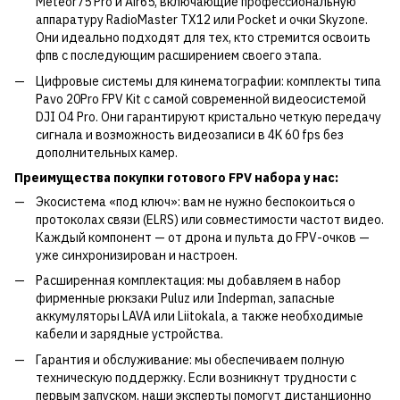
Meteor75 Pro и Air65, включающие профессиональную
аппаратуру RadioMaster TX12 или Pocket и очки Skyzone.
Они идеально подходят для тех, кто стремится освоить
фпв с последующим расширением своего этапа.
Цифровые системы для кинематографии: комплекты типа
Pavo 20Pro FPV Kit с самой современной видеосистемой
DJI O4 Pro. Они гарантируют кристально четкую передачу
сигнала и возможность видеозаписи в 4K 60 fps без
дополнительных камер.
Преимущества покупки готового FPV набора у нас:
Экосистема «под ключ»: вам не нужно беспокоиться о
протоколах связи (ELRS) или совместимости частот видео.
Каждый компонент — от дрона и пульта до FPV-очков —
уже синхронизирован и настроен.
Расширенная комплектация: мы добавляем в набор
фирменные рюкзаки Puluz или Indepman, запасные
аккумуляторы LAVA или Liitokala, а также необходимые
кабели и зарядные устройства.
Гарантия и обслуживание: мы обеспечиваем полную
техническую поддержку. Если возникнут трудности с
первым запуском, наши эксперты помогут дистанционно