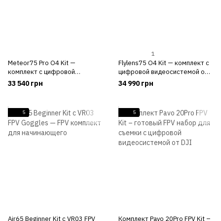
1
Meteor75 Pro O4 Kit —
Flylens75 O4 Kit — комплект с
комплект с цифровой
цифровой видеосистемой от
видеосистемой от DJI для
DJI для новичка
33 540 грн
34 990 грн
новичка
5
5
Air65 Beginner Kit с VR03 FPV
Комплект Pavo 20Pro FPV Kit –