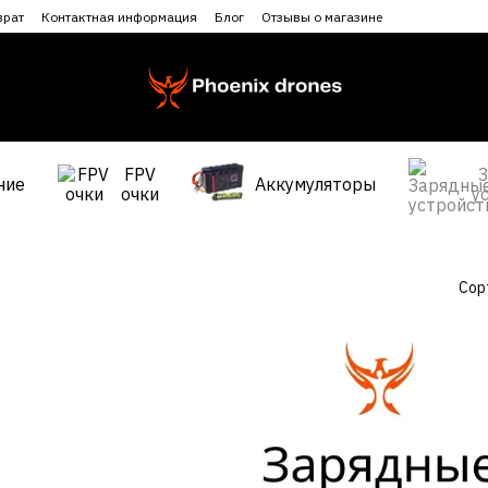
врат
Контактная информация
Блог
Отзывы о магазине
FPV
ние
Аккумуляторы
очки
у
Сор