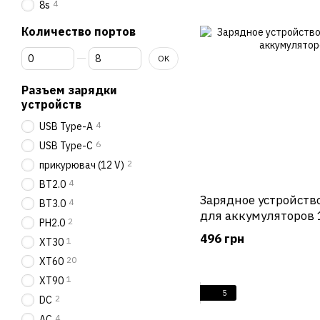
4
8s
Количество портов
От Количество портов
До Количество портов
OK
Разъем зарядки
устройств
4
USB Type-A
6
USB Type-C
2
прикурювач (12 V)
4
BT2.0
Зарядное устройство
4
BT3.0
для аккумуляторов 
2
PH2.0
496 грн
1
XT30
20
XT60
1
XT90
5
2
DC
4
AC