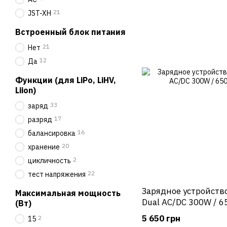
21
JST-XH
Встроенный блок питания
21
Нет
12
Да
Функции (для LiPo, LiHV,
Liion)
33
заряд
17
разряд
16
балансировка
20
хранение
2
цикличность
22
тест напряжения
Зарядное устройств
Максимальная мощность
Dual AC/DC 300W / 6
(Вт)
5 650 грн
2
15