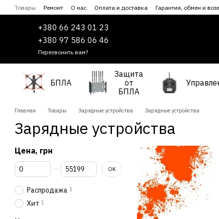
Перейти к основному контенту
Товары
Ремонт
О нас
Оплата и доставка
Гарантия, обмен и воз
Сотрудничество
Пользовательское соглашение
+380 66 243 01 23
+380 97 586 06 46
Перезвонить вам?
Защита
БПЛА
от
Управле
БПЛА
Главная
Товары
Зарядные устройства
Зарядные устройства
Зарядные устройства
Цена, грн
От Цена, грн
До Цена, грн
OK
1
Распродажа
1
Хит