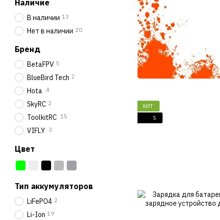
Наличие
13
В наличии
20
Нет в наличии
Бренд
5
BetaFPV
2
BlueBird Tech
4
Hota
2
SkyRC
ХИТ
15
ToolkitRC
5
3
VIFLY
Цвет
Тип аккумуляторов
2
LiFePO4
19
Li-Ion