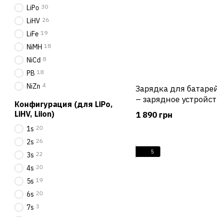
30
LiPo
26
LiHV
19
LiFe
18
NiMH
8
NiCd
18
PB
4
NiZn
Зарядка для батарей
– зарядное устройст
Конфигурация (для LiPo,
аккумуляторов
LiHV, Liion)
1 890 грн
20
1s
26
2s
5
22
3s
20
4s
19
5s
20
6s
3
7s