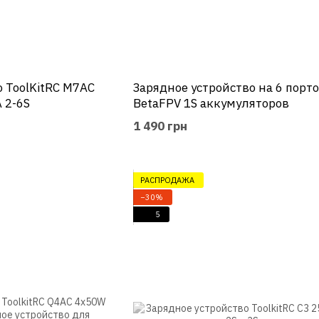
о ToolKitRC M7AC
Зарядное устройство на 6 порт
 2-6S
BetaFPV 1S аккумуляторов
1 490 грн
РАСПРОДАЖА
−30%
5