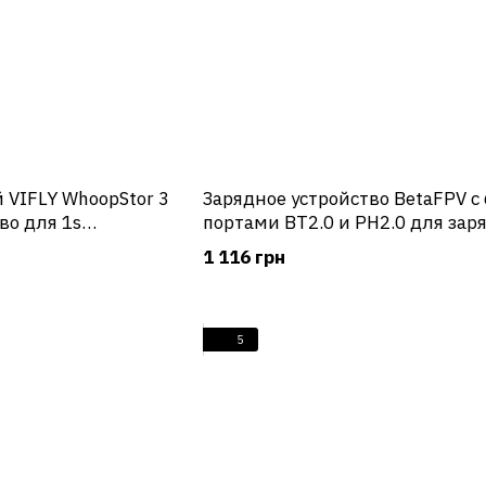
 VIFLY WhoopStor 3
Зарядное устройство BetaFPV с 
во для 1s
портами BT2.0 и PH2.0 для зар
аккумуляторов
1 116 грн
5