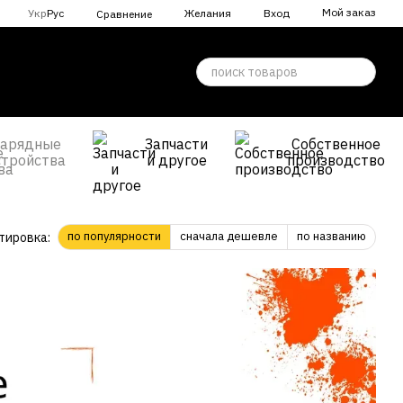
Мой заказ
Укр
Рус
Желания
Вход
Сравнение
Зарядные
Запчасти
Собственное
стройства
и другое
производство
по популярности
сначала дешевле
по названию
тировка: