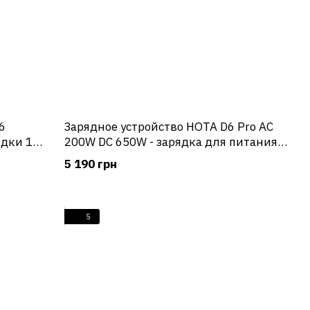
6
Зарядное устройство HOTA D6 Pro AC
ядки 1S
200W DC 650W - зарядка для питания
аккумуляторов от сети
5 190 грн
5