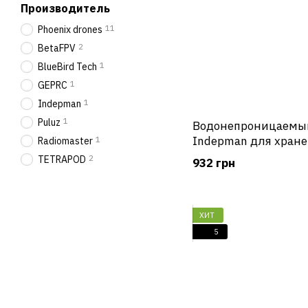
Производитель
11
Phoenix drones
2
BetaFPV
1
BlueBird Tech
1
GEPRC
1
Indepman
1
Puluz
Водонепроницаемы
Indepman для хране
1
Radiomaster
2
TETRAPOD
932 грн
ХИТ
5