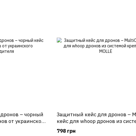
 дронов – чорный
Защитный кейс для дронов – M
нов от украинского
кейс для whoop дронов из сист
крепления MOLLE
798 грн