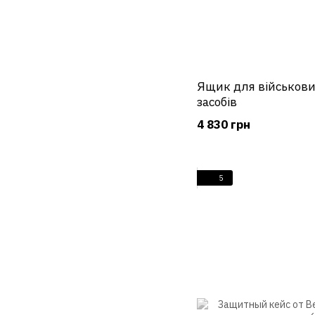
Ящик для військови
засобів
4 830 грн
5