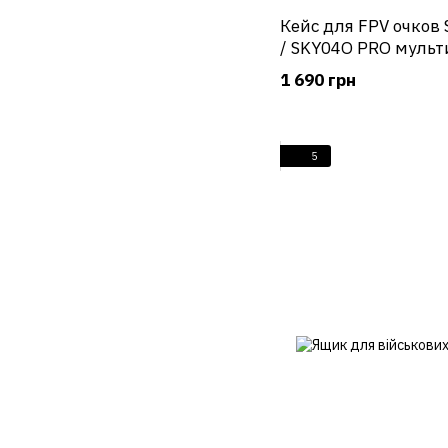
Кейс для FPV очков 
/ SKY04O PRO мульт
1 690 грн
5