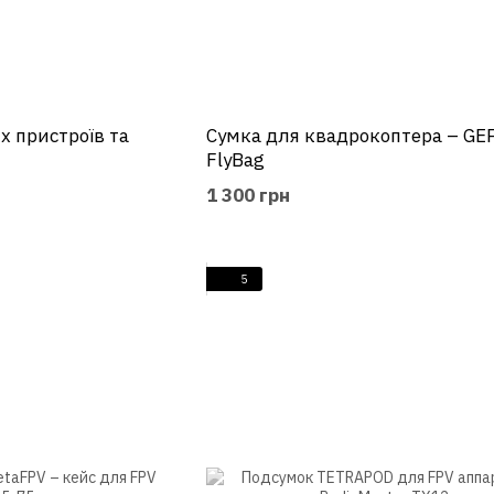
х пристроїв та
Сумка для квадрокоптера – GE
FlyBag
1 300 грн
5