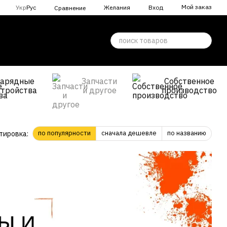
Мой заказ
Укр
Рус
Желания
Вход
Сравнение
Зарядные
Запчасти
Собственное
стройства
и другое
производство
по популярности
сначала дешевле
по названию
тировка: