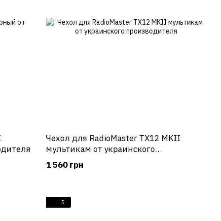
I
Чехол для RadioMaster TX12 MKII
одителя
мультикам от украинского
производителя
1 560 грн
5