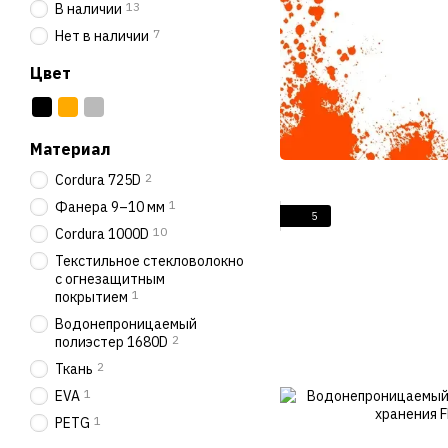
13
В наличии
7
Нет в наличии
Цвет
Материал
2
Cordura 725D
1
Фанера 9–10 мм
5
10
Cordura 1000D
Текстильное стекловолокно
с огнезащитным
1
покрытием
Водонепроницаемый
2
полиэстер 1680D
2
Ткань
1
EVA
1
PETG