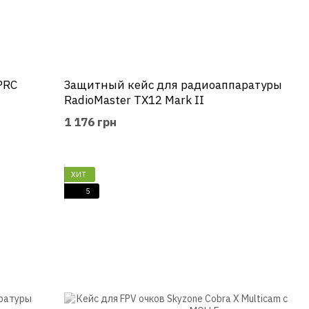
PRC
Защитный кейс для радиоаппаратуры
RadioMaster TX12 Mark II
1 176 грн
ХИТ
5