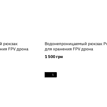
й рюкзак
Водонепроницаемый рюкзак P
ния FPV дрона
для хранения FPV дрона
1 500 грн
5