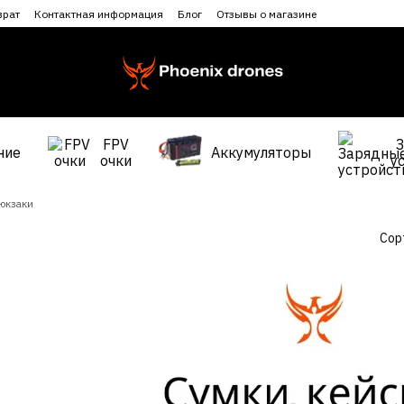
врат
Контактная информация
Блог
Отзывы о магазине
FPV
ние
Аккумуляторы
очки
у
рюкзаки
Сор