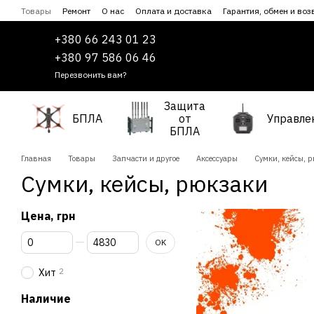
Перейти к основному контенту
Товары
Ремонт
О нас
Оплата и доставка
Гарантия, обмен и воз
Сотрудничество
Пользовательское соглашение
+380 66 243 01 23
+380 97 586 06 46
Перезвонить вам?
Защита
БПЛА
от
Управле
БПЛА
Главная
Товары
Запчасти и другое
Аксессуары
Сумки, кейсы, 
Сумки, кейсы, рюкзаки
Цена, грн
От Цена, грн
До Цена, грн
OK
2
Хит
Наличие