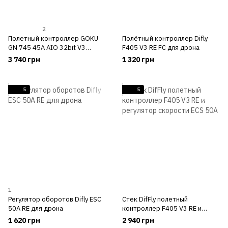
2
Полетный контроллер GOKU
Полётный контроллер Difly
GN 745 45A AIO 32bit V3
F405 V3 RE FC для дрона
(MPU6000) FC — плата
3 740 грн
1 320 грн
управления для дрона
5
5
1
Регулятор оборотов Difly ESC
Стек DifFly полетный
50A RE для дрона
контроллер F405 V3 RE и
регулятор скорости ECS 50A
1 620 грн
2 940 грн