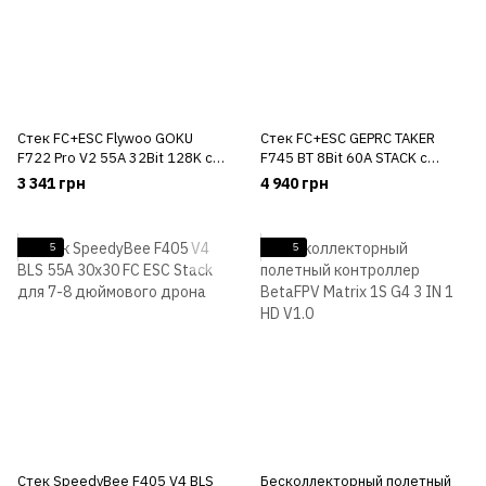
Стек FC+ESC Flywoo GOKU
Стек FC+ESC GEPRC TAKER
F722 Pro V2 55A 32Bit 128K c
F745 BT 8Bit 60A STACK с
16МБ Blackbox
512МБ Blackbox
3 341 грн
4 940 грн
5
5
Стек SpeedyBee F405 V4 BLS
Бесколлекторный полетный