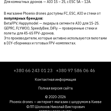
Для комнатных дронов — AIO 1S – 2S, с ESC 5А – 12А.
В магазине Phoenix drones доступны FC, ESC, AIO и стеки от
популярных брендов:
BetaFPV, Happymodel — лидеры в сегменте AIO для 1S-2S.
GEPRC, FLYWOO, SpeedyBee, DiFly — проверенные стеки и
полеты для 4S-6S FPV-дронов.
Это производители, которые активно используются пилотами
в DIY-сборниках и готовых FPV-комплектах.
+380 66 243 01 23
+380 97 586 06 46
Контактная информация
Полная версия сайта
© 2020-2026
Phoenix drones — интернет-магазин с шоурумом в Киеве
ФЛП Шолохов Николай Викторович