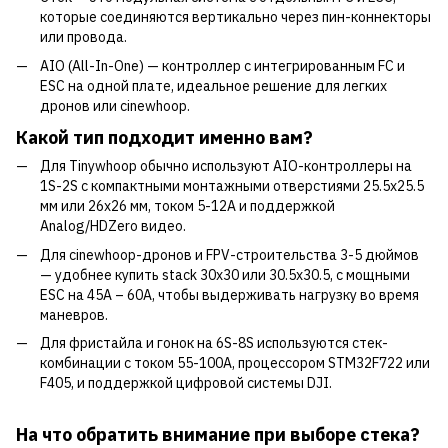
которые соединяются вертикально через пин-коннекторы
или провода.
AIO (All-In-One) — контроллер с интегрированным FC и
ESC на одной плате, идеальное решение для легких
дронов или cinewhoop.
Какой тип подходит именно вам?
Для Tinywhoop обычно используют AIO-контроллеры на
1S-2S с компактными монтажными отверстиями 25.5x25.5
мм или 26x26 мм, током 5-12А и поддержкой
Analog/HDZero видео.
Для cinewhoop-дронов и FPV-строительства 3-5 дюймов
— удобнее купить stack 30x30 или 30.5x30.5, с мощными
ESC на 45А – 60А, чтобы выдерживать нагрузку во время
маневров.
Для фристайла и гонок на 6S-8S используются стек-
комбинации с током 55-100А, процессором STM32F722 или
F405, и поддержкой цифровой системы DJI.
На что обратить внимание при выборе стека?