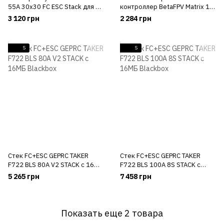
55A 30x30 FC ESC Stack для 7-
контроллер BetaFPV Matrix 1S
8 дюймового дрона
G4 3 IN 1 HD V1.0
3 120 грн
2 284 грн
5
5
Стек FC+ESC GEPRC TAKER
Стек FC+ESC GEPRC TAKER
F722 BLS 80A V2 STACK с 16МБ
F722 BLS 100A 8S STACK c
Blackbox
16МБ Blackbox
5 265 грн
7 458 грн
Показать еще 2 товара