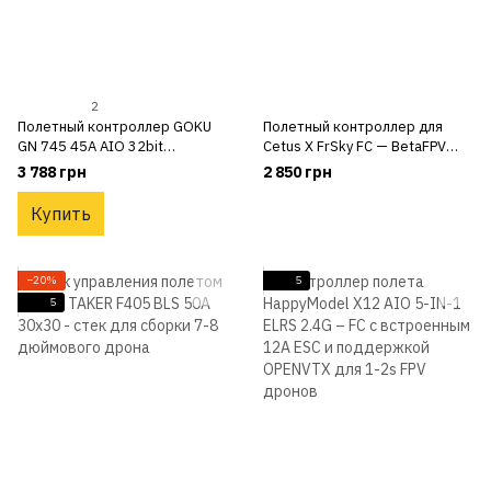
2
Полетный контроллер GOKU
Полетный контроллер для
GN 745 45A AIO 32bit
Cetus X FrSky FC — BetaFPV
(ICM42688P) V3 FC — плата
Cetus BL V3 Flight Controller
3 788 грн
2 850 грн
управления для дрона
Купить
−20%
5
5