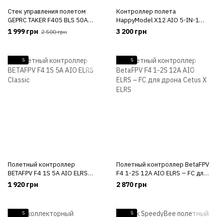
Стек управления полетом
Контроллер полета
GEPRC TAKER F405 BLS 50A
HappyModel X12 AIO 5-IN-1
30x30 - стек для сборки 7-8
ELRS 2.4G – FC с встроенным
1 999 грн
3 200 грн
2 500 грн
дюймового дрона
12A ESC и поддержкой
OPENVTX для 1-2s FPV дронов
5
5
Полетный контроллер
Полетный контроллер BetaFPV
BETAFPV F4 1S 5A AIO ELRS
F4 1-2S 12A AIO ELRS – FC для
Classic
дрона Cetus X ELRS
1 920 грн
2 870 грн
5
5