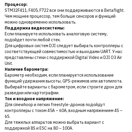
Процесор:
STM32F411, F405, F722 все они поддерживаются в Betaflight.
Чем мощнее процессор, тем больше сенсоров и функций
можно одновременно использовать.
Поддержка видеосистемы:
Если планируете использовать аналоговую систему,
подойдет почти любой стек.
Для цифровых систем DJI следует выбирать контроллеры с
соответствующей совместимостью и выходами UART. У нас
представлены стеки с поддержкой Digital Video и DJI O3 Air
Unit.
Наличие барометра:
Барометр необходим, если планируется использование
функций удержания высоты, GPS-режимов или автопилота.
Выбирайте варианты с барометром, если строите дрон для
разведки или картографии.
Ток и входное напряжение:
Для cinewhoop и легких freestyle-дронов подойдут
контроллеры с током 45А – 60А, входным напряжением 4S –
6S.
Для тяжелых аппаратов можно выбрать вариант с
поддержкой 8S и ESC на 80 – 100А.