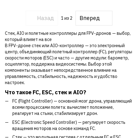
Назад
Вперед
1
из 2
Стек, AIO и полетные контроллеры для FPV-дронов — выбор,
который влияет на все
В FPV-дроне стек или AIO-контроллер — это электронный
центр, объединяющий полетный контроллер (FC), регуляторы
скорости моторов (ESC) и часто — другие модули: барометр,
осциллятор, поддержка видеосистемы. Выбор этой
компоненты оказывает непосредственное влияние на
управляемость, стабильность, надежность и удобство
настроек.
Что такое FC, ESC, стек и AIO?
FC (Flight Controller) — основной мозг дрона, управляющий
всеми процессами полета: вычисляет положение,
реагирует на стыки, стабилизирует дрон.
ESC (Electronic Speed ​​Controller) — регулирует скорость
вращения моторов на основе команд FC.
Стек — это модульная система с отдельным FC и ESC,