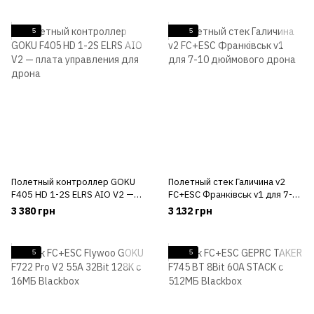
5
5
Полетный контроллер GOKU
Полетный стек Галичина v2
F405 HD 1-2S ELRS AIO V2 —
FC+ESC Франківськ v1 для 7-
плата управления для дрона
10 дюймового дрона
3 380 грн
3 132 грн
5
5