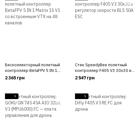
Бесколлекторный полетный
Стек SpeedyBee полетный
контроллер BetaFPV 5 IN 1
контроллер F405 V3 30x30 и
Matrix 1S ​​V1 со встроенным
регулятор скорости BLS 50A
2 365 грн
2 547 грн
VTX на 48 каналов
ESC
5
5