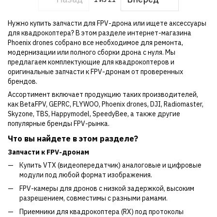
Нужно купить запчасти для FPV-дрона или ищете аксессуары
для квадрокоптера? В этом разделе интернет-магазина
Phoenix drones собрано все необходимое для ремонта,
модернизации или полного сборки дрона с нуля. Мы
предлагаем комплектующие для квадрокоптеров и
оригинальные запчасти к FPV-дронам от проверенных
брендов.
Ассортимент включает продукцию таких производителей,
как BetaFPV, GEPRC, FLYWOO, Phoenix drones, DJI, Radiomaster,
Skyzone, TBS, Happymodel, SpeedyBee, а также другие
популярные бренды FPV-рынка.
Что вы найдете в этом разделе?
Запчасти к FPV-дронам
Купить VTX (видеопередатчик) аналоговые и цифровые
модули под любой формат изображения.
FPV-камеры для дронов с низкой задержкой, высоким
разрешением, совместимы с разными рамами.
Приемники для квадрокоптера (RX) под протоколы