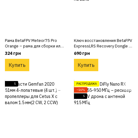
Рама BetaFPV Meteor75 Pro
Ключ восстановления BetaFPV
Orange – рама для сборки или
ExpressLRS Recovery Dongle –
ремонта 1s дрона Meteor75
устройство для
324 грн
690 грн
Pro
восстановления приемника на
ELRS
Купить
Купить
5
РАСПРОДАЖА
−16%
5