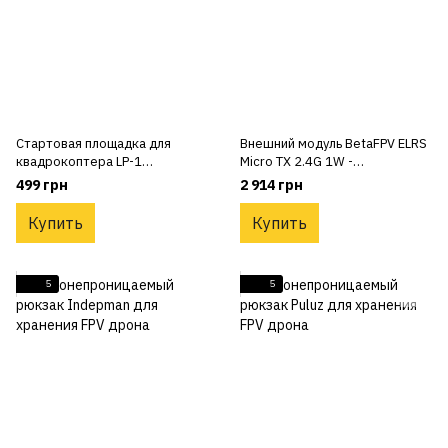
Стартовая площадка для
Внешний модуль BetaFPV ELRS
квадрокоптера LP-1
Micro TX 2.4G 1W -
двусторонняя 55 см
радиомодуль для аппаратуры
499 грн
2 914 грн
Купить
Купить
5
5