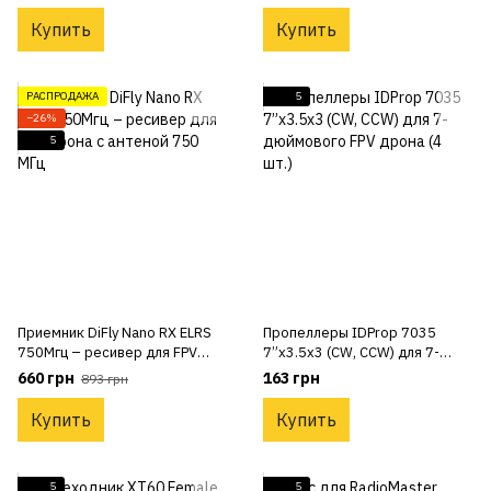
RHCP
Купить
Купить
РАСПРОДАЖА
5
−26%
5
Приемник DiFly Nano RX ELRS
Пропеллеры IDProp 7035
750Мгц – ресивер для FPV
7”x3.5x3 (CW, CCW) для 7-
дрона с антеной 750 МГц
дюймового FPV дрона (4 шт.)
660 грн
163 грн
893 грн
Купить
Купить
5
5