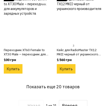
3
Переходник XT60 Female to
Кейс для RadioMaster TX12
XT30 Male – переходник для
MKII черный от украинского
аккумуляторов и зарядных
производителя
100 грн
1 560 грн
устройств
Купить
Купить
Показать еще 20 товаров
Назад
Вперед
1
из 21