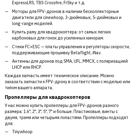
ExpressLRS, TBS Crossfire, FrSky и т.д.
Моторы для FPV-дронов в наличии бесколлекторные
двигатели для cinewhoop, 3-дюймовых, 5-дюймовых и
long-range моделей.
Купить раму для квадрокоптера: от самых легких
карбоновых для гонок до усиленных кинорам.
Стеки FC+ESC — платы управления и регуляторы скорости,
поддерживающие прошивку Betaflight, iNav.
Антенны для дронов под SMA, UFL, MMCX, с поляризацией
LHCP или RHCP.
Каждая запчасть имеет техническое описание. Можно
заказать запчасти к FPV-дрону в соответствии с моделью или
типом вашего аппарата.
Пропеллеры для квадрокоптеров
У нас можно купить пропеллеры для FPV-дронов разного
размера: 1.6", 2", 3", 5", 7" и больше. Пластиковые, винты с
двумя, тремя или четырьмя лопастями. Пропеллеры подходят
для:
Tinywhoop