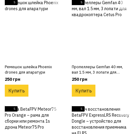
5
5
Ремешок шлейка Phoenix
Пропеллеры Gemfan 40 мм,
drones для апаратури
вал 1.5 мм, 3 лопати для
квадрокоптера Cetus Pro
250 грн
250 грн
Купить
Купить
5
5