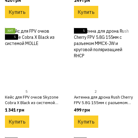
420 грн
149 грн
Купить
Купить
ХИТ
5
5
5
2
Кейс для FPV очков Skyzone
Антенна для дрона Rush Cherry
Cobra X Black из системой
FPV 5.8G 155мм с разъемом
MOLLE
MMCX-JW и круговой
1 341 грн
499 грн
поляризацией RHCP
Купить
Купить