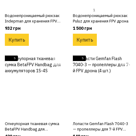
1
Водонепроницаемый рюкзак
Водонепроницаемый рюкзак
Indepman для хранения FPV
Puluz для хранения FPV дрона
дрона
932 грн
1 500 грн
Купить
Купить
5
5
Огнеупорная тканевая сумка
Лопасти Gemfan Flash 7040-3
BetaFPV Handbag для
— пропеллеры для 7-й FPV
аккумуляторов 1S-4S
дрона (4 шт.)