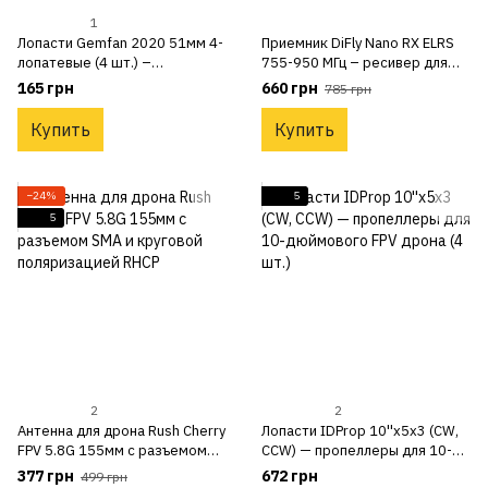
1
Лопасти Gemfan 2020 51мм 4-
Приемник DiFly Nano RX ELRS
лопатевые (4 шт.) –
755-950 МГц – ресивер для
пропеллеры для Cetus X с
FPV дрона с антеной 915 МГц
165 грн
660 грн
785 грн
валом 1.5 мм(2 CW, 2 CCW)
Купить
Купить
−24%
5
5
2
2
Антенна для дрона Rush Cherry
Лопасти IDProp 10''x5x3 (CW,
FPV 5.8G 155мм с разъемом
CCW) — пропеллеры для 10-
SMA и круговой поляризацией
дюймового FPV дрона (4 шт.)
377 грн
672 грн
499 грн