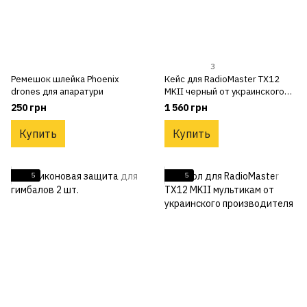
3
Ремешок шлейка Phoenix
Кейс для RadioMaster TX12
drones для апаратури
MKII черный от украинского
производителя
250 грн
1 560 грн
Купить
Купить
5
5