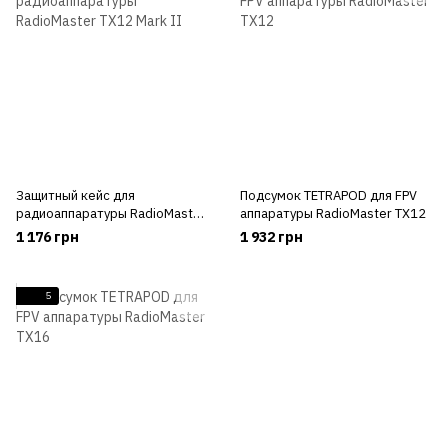
Защитный кейс для
Подсумок TETRAPOD для FPV
радиоаппаратуры RadioMaster
аппаратуры RadioMaster TX12
TX12 Mark II
1 176 грн
1 932 грн
5