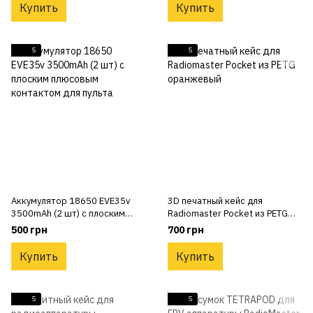
Купить
Купить
5
5
Аккумулятор 18650 EVE35v
3D печатный кейс для
3500mAh (2 шт) с плоским
Radiomaster Pocket из PETG
плюсовым контактом для
оранжевый
500 грн
700 грн
пульта
Купить
Купить
5
5