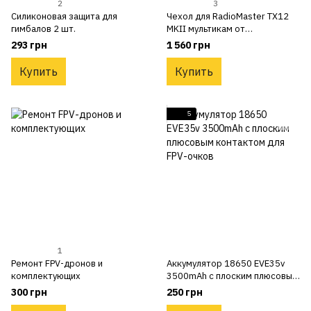
2
3
Силиконовая защита для
Чехол для RadioMaster TX12
гимбалов 2 шт.
MKII мультикам от
украинского производителя
293 грн
1 560 грн
Купить
Купить
5
1
Ремонт FPV-дронов и
Аккумулятор 18650 EVE35v
комплектующих
3500mAh с плоским плюсовым
контактом для FPV-очков
300 грн
250 грн