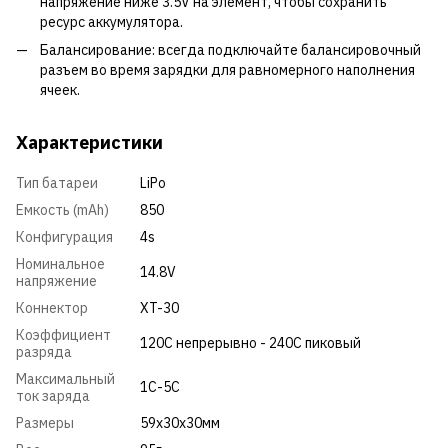
напряжение ниже 3.5V на элемент, чтобы сохранить
ресурс аккумулятора.
Балансирование: всегда подключайте балансировочный
разъем во время зарядки для равномерного наполнения
ячеек.
Характеристики
Тип батареи
LiPo
Емкость (mAh)
850
Конфигурация
4s
Номинальное
14.8V
напряжение
Коннектор
XT-30
Коэффициент
120С непрерывно - 240С пиковый
разряда
Максимальный
1C-5C
ток заряда
Размеры
59x30x30мм