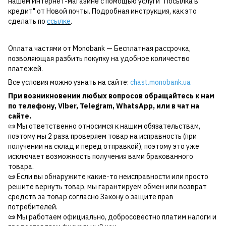
нашем Интернет-магазине с помощью услуги "Посылка в
кредит" от Новой почты. Подробная инструкция, как это
сделать по
ссылке
.
Оплата частями от Monobank — Бесплатная рассрочка,
позволяющая разбить покупку на удобное количество
платежей.
Все условия можно узнать на сайте:
chast.monobank.ua
При возникновении любых вопросов обращайтесь к нам
по
телефону
,
Viber
,
Telegram
,
WhatsApp
, или в чат на
сайте.
📜 Мы ответственно относимся к нашим обязательствам,
поэтому мы 2 раза проверяем товар на исправность (при
получении на склад и перед отправкой), поэтому это уже
исключает возможность получения вами бракованного
товара.
📜 Если вы обнаружите какие-то неисправности или просто
решите вернуть товар, мы гарантируем обмен или возврат
средств за товар согласно Закону о защите прав
потребителей.
📜 Мы работаем официально, добросовестно платим налоги и