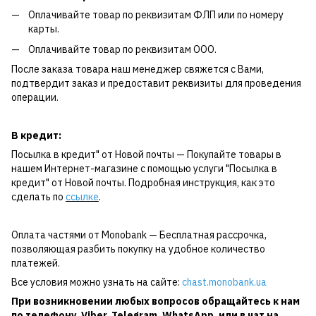
Оплачивайте товар по реквизитам ФЛП или по номеру
карты.
Оплачивайте товар по реквизитам ООО.
После заказа товара наш менеджер свяжется с Вами,
подтвердит заказ и предоставит реквизиты для проведения
операции.
В кредит:
Посылка в кредит" от Новой почты — Покупайте товары в
нашем Интернет-магазине с помощью услуги "Посылка в
кредит" от Новой почты. Подробная инструкция, как это
сделать по
ссылке
.
Оплата частями от Monobank — Бесплатная рассрочка,
позволяющая разбить покупку на удобное количество
платежей.
Все условия можно узнать на сайте:
chast.monobank.ua
При возникновении любых вопросов обращайтесь к нам
по
телефону
,
Viber
,
Telegram
,
WhatsApp
, или в чат на