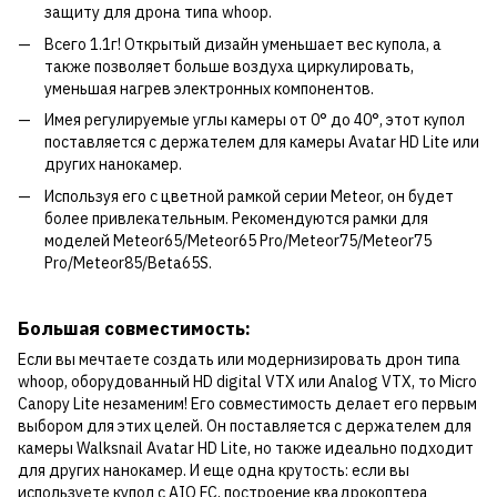
защиту для дрона типа whoop.
Всего 1.1г! Открытый дизайн уменьшает вес купола, а
также позволяет больше воздуха циркулировать,
уменьшая нагрев электронных компонентов.
Имея регулируемые углы камеры от 0° до 40°, этот купол
поставляется с держателем для камеры Avatar HD Lite или
других нанокамер.
Используя его с цветной рамкой серии Meteor, он будет
более привлекательным. Рекомендуются рамки для
моделей Meteor65/Meteor65 Pro/Meteor75/Meteor75
Pro/Meteor85/Beta65S.
Большая совместимость:
Если вы мечтаете создать или модернизировать дрон типа
whoop, оборудованный HD digital VTX или Analog VTX, то Micro
Canopy Lite незаменим! Его совместимость делает его первым
выбором для этих целей. Он поставляется с держателем для
камеры Walksnail Avatar HD Lite, но также идеально подходит
для других нанокамер. И еще одна крутость: если вы
используете купол с AIO FC, построение квадрокоптера