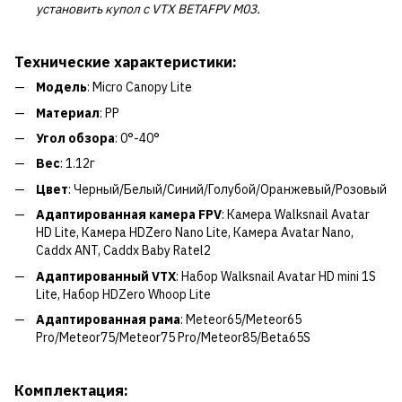
установить купол с VTX BETAFPV M03.
Технические характеристики:
Модель
: Micro Canopy Lite
Материал
: PP
Угол обзора
: 0°-40°
Вес
: 1.12г
Цвет
: Черный/Белый/Синий/Голубой/Оранжевый/Розовый
Адаптированная камера FPV
: Камера Walksnail Avatar
HD Lite, Камера HDZero Nano Lite, Камера Avatar Nano,
Caddx ANT, Caddx Baby Ratel2
Адаптированный VTX
: Набор Walksnail Avatar HD mini 1S
Lite, Набор HDZero Whoop Lite
Адаптированная рама
: Meteor65/Meteor65
Pro/Meteor75/Meteor75 Pro/Meteor85/Beta65S
Комплектация: