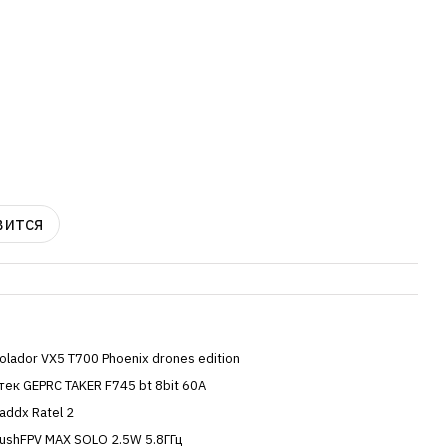
вится
olador VX5 T700 Phoenix drones edition
тек GEPRC TAKER F745 bt 8bit 60A
addx Ratel 2
ushFPV MAX SOLO 2.5W 5.8ГГц