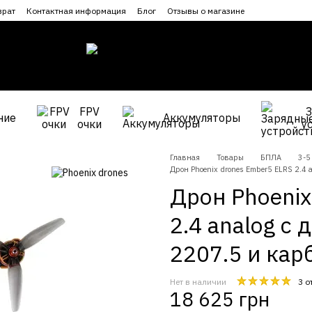
врат
Контактная информация
Блог
Отзывы о магазине
FPV
ние
Аккумуляторы
очки
у
Главная
Товары
БПЛА
3-5
Дрон Phoenix drones Ember5 ELRS 2.4
Дрон Phoenix
2.4 analog с
2207.5 и кар
Нет в наличии
3 о
18 625 грн