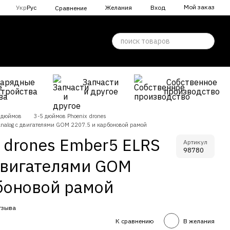
Мой заказ
Укр
Рус
Желания
Вход
Сравнение
Зарядные
Запчасти
Собственное
стройства
и другое
производство
 дюймов
3-5 дюймов Phoenix drones
 analog с двигателями GOM 2207.5 и карбоновой рамой
 drones Ember5 ELRS
Артикул
98780
 двигателями GOM
боновой рамой
тзыва
К сравнению
В желания