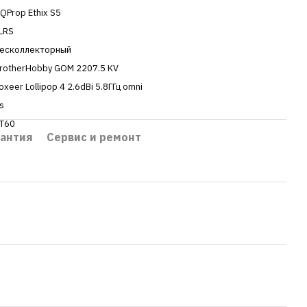
QProp Ethix S5
LRS
есколлекторный
rotherHobby GOM 2207.5 KV
oxeer Lollipop 4 2.6dBi 5.8ГГц omni
s
T60
рантия
Сервис и ремонт