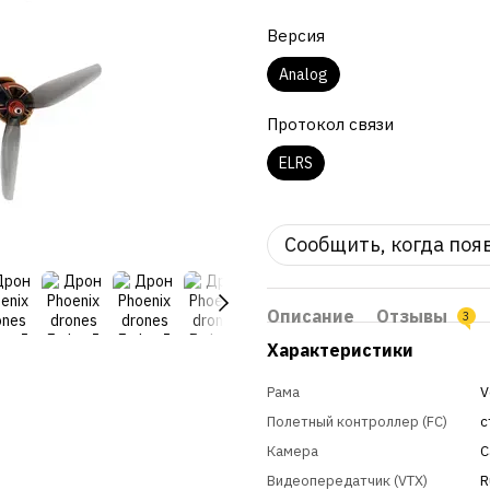
Версия
Analog
Протокол связи
ELRS
Сообщить, когда поя
Описание
Отзывы
3
Характеристики
Рама
V
Полетный контроллер (FC)
с
Камера
C
Видеопередатчик (VTX)
R