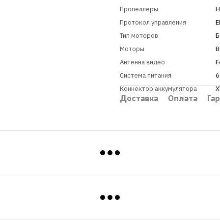
Пропеллеры
H
Протокол управления
E
Тип моторов
Б
Моторы
B
Антенна видео
F
Система питания
6
Коннектор аккумулятора
X
Доставка
Оплата
Га