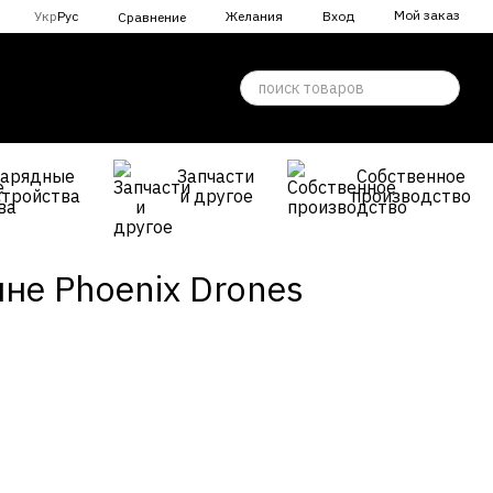
Мой заказ
Укр
Рус
Желания
Вход
Сравнение
Зарядные
Запчасти
Собственное
стройства
и другое
производство
не Phoenix Drones