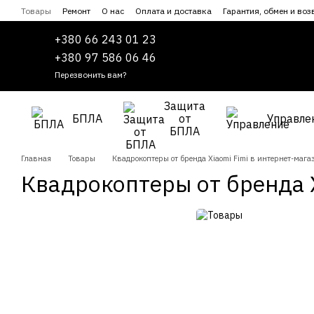
Перейти к основному контенту
Товары
Ремонт
О нас
Оплата и доставка
Гарантия, обмен и воз
Сотрудничество
Пользовательское соглашение
+380 66 243 01 23
+380 97 586 06 46
Перезвонить вам?
Защита
БПЛА
от
Управле
БПЛА
Главная
Товары
Квадрокоптеры от бренда Xiaomi Fimi в интернет-мага
Квадрокоптеры от бренда X