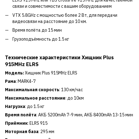
ELRS 915 MHz или TBS CrossFire 915 MHz для качественной
связи и совместимости с вашим оборудованием
VTX 5.8GHz с мощностью более 2 Вт, для передачи
видеосвязи на расстояние до 10 км.
Время полёта до 15 мин
Грузоподъёмность до 1.5 кг
Технические характеристики Хищник Plus
915MHz ELRS
Модель:
Хищник Plus 915MHz ELRS
Рама
: MARK4-7
Максимальная скорость
: 130 км/час
Максимальное расстояние
: до 10км
Нагрузка
: до 1.5 кг
Время полёта
: АКБ 5200mAh 7-9 мин, АКБ 8400mAh 13-15 мин
Приёмник
: ELRS 915
Моторная база
: 295 мм