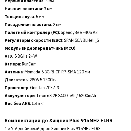
Верхняя пластина
: 3 мм
Нижняя пластина
: 3 мм
Толщина луча
: 5 мм
Посадочная пластина
: 2 мм
Полётный контролер (FC)
: SpeedyBee F405 V3
Регуляторы скорости (ESC)
: SPAN 50A BLHeli_S
Модуль видеопередатчика (MCU)
:
VTX
: 5.8GHz 2+W
Камера
: RunCam
Антенна
: Momoda 5.8G RHCP RP-SMA 120 мм
Двигатель
: 2806.5 1300kv
Пропеллер
: Gemfan 7037-3
Аккумуляторы
: Li-on 6S 2P 8400mAh / 5200mAh
Вес без АКБ
: 0.45 кг
Комплектация до Хищник Plus 915MHz ELRS
1 × 7-й дюймовый дрон Хищник Plus 915MHz ELRS