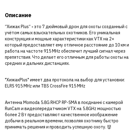
Описание
“Хижак Plus“
-
это 7 дюймовый дрон для охоты созданный с
учётом самых взыскательных охотников. Его уникальная
конструкция и мощные характеристики как VTX на 2+
который предоставляет ему отличное расстояние до 10 км и
работа на частоте 915 MHz обеспечит лучший сигнал через
препятствия. Что делает его отличным для работы охоты на
средних и дальних дистанциях.
"ХижакPlus" имеет два протокола на выбор для установки:
ELRS 915 MHz или TBS CrossFire 915 MHz
Антенна Momoda 5.8G RHCP RP-SMA в поєднанні с камерой
RunCam и видеопередатчиком VTX на 5.8GHz мощностью
более 2 Вт предоставляют качественное изображение
добычи в реальном времени, позволяя охотнику быстро
принимать решения и проводить успешную охоту. 👹