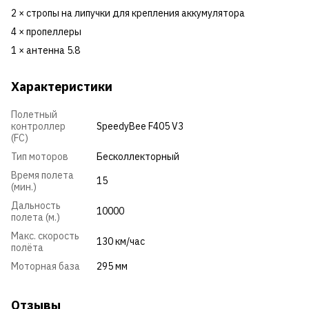
2 × стропы на липучки для крепления аккумулятора
4 × пропеллеры
1 × антенна 5.8
Характеристики
Полетный
контроллер
SpeedyBee F405 V3
(FC)
Тип моторов
Бесколлекторный
Время полета
15
(мин.)
Дальность
10000
полета (м.)
Макс. скорость
130 км/час
полёта
Моторная база
295 мм
Отзывы