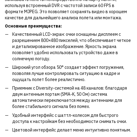
используя встроенный DVR с частотой записи 60 FPS в
формате MJPEG. Это позволяет сохранять видео в хорошем
качестве для дальнейшего анализа полета или монтажа.
Основные преимущества:
Качественный LCD-экран: очки оснащены дисплеем с
разрешением 800×480 пикселей, что обеспечивает четкое
и детализированное изображение. Яркость экрана
позволяет удобно использовать устройство даже в
солнечную погоду.
Широкий угол обзора 50° создает эффект погружения,
позволяя лучше контролировать ситуацию в кадре и
ощущать полет более реалистично.
Приемник с Diversity-системой на 48 каналов: благодаря
двум антенным портам (SMA-K, 50 Ом) система
автоматически переключается между антеннами для
более стабильного сигнала без помех.
Удобный интерфейс с шаттл-колесом для быстрого
доступа к настройкам без необходимости снимать очки.
Цветовой интерфейс делает меню интуитивно понятным.