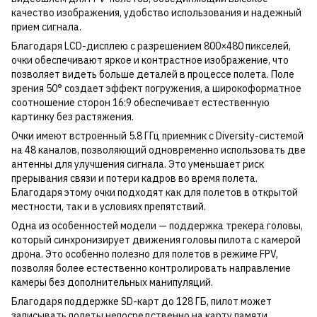
качество изображения, удобство использования и надежный
прием сигнала.
Благодаря LCD-дисплею с разрешением 800×480 пикселей,
очки обеспечивают яркое и контрастное изображение, что
позволяет видеть больше деталей в процессе полета. Поле
зрения 50° создает эффект погружения, а широкоформатное
соотношение сторон 16:9 обеспечивает естественную
картинку без растяжения.
Очки имеют встроенный 5.8 ГГц приемник с Diversity-системой
на 48 каналов, позволяющий одновременно использовать две
антенны для улучшения сигнала. Это уменьшает риск
прерывания связи и потери кадров во время полета.
Благодаря этому очки подходят как для полетов в открытой
местности, так и в условиях препятствий.
Одна из особенностей модели — поддержка трекера головы,
который синхронизирует движения головы пилота с камерой
дрона. Это особенно полезно для полетов в режиме FPV,
позволяя более естественно контролировать направление
камеры без дополнительных манипуляций.
Благодаря поддержке SD-карт до 128 ГБ, пилот может
записывать полеты непосредственно на карту памяти,