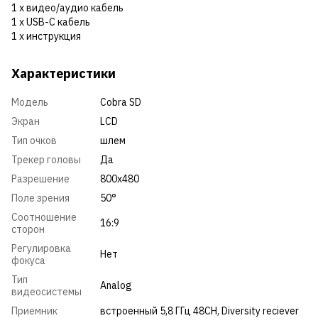
1 х видео/аудио кабель
1 х USB-C кабель
1 х инструкция
Характеристики
Модель
Cobra SD
Экран
LCD
Тип очков
шлем
Трекер головы
Да
Разрешение
800x480
Поле зрения
50°
Соотношение
16:9
сторон
Регулировка
Нет
фокуса
Тип
Analog
видеосистемы
Приемник
встроенный 5,8 ГГц 48CH, Diversity reciever