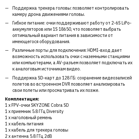
Поддержка трекера головы: позволяет контролировать
камеру дрона движениями головы.
Гибкое питание: очки поддерживают работу от 2-6S LiPo-
аккумуляторов или 1S 18650, что позволяет выбрать
оптимальный вариант питания в зависимости от
имеющегося оборудования.
Различные порты для подключения: HDMI-вход дает
возможность использовать очки с наземными станциями
или компьютерами, а AV-разъем позволяет подключать их
к аналоговым источникам видео.
Поддержка SD-карт до 128 ГБ: сохранение видеозаписей
полетов во встроенном DVR позволяет анализировать
свои полеты или просматривать их позже.
Комплектация:
1 х FPV-очки SKYZONE Cobra SD
1 х приемник 5.8 ГГц Diversity
1 х наголовный ремень
1 х кабель питания
1 х кабель для трекера головы
2 х антенна 5.8 ГГц 2dB