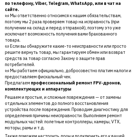
по
телефону
,
Viber
,
Telegram
,
WhatsApp
, или в чат на
сайте.
📜 Мы ответственно относимся к нашим обязательствам,
поэтому мы 2 раза проверяем товар на исправность (при
получении на склад и перед отправкой), поэтому это уже
исключает возможность получения вами бракованного
товара.
📜 Если вы обнаружите какие-то неисправности или просто
решите вернуть товар, мы гарантируем обмен или возврат
средств за товар согласно Закону о защите прав
потребителей.
📜 Мы работаем официально, добросовестно платим налоги и
предоставляем фискальный чек.
Предлагаем
профессиональный ремонт FPV-дронов,
комплектующих и аппаратуры
Решаем и простые, и сложные повреждения — от замены
отдельных элементов до полного восстановления
устройства после повреждения. Проводим диагностику для
определения причины неисправности. Выполняем ремонт
модульных частей: полетные контроллеры, камеры, VTX,
моторы, рамы и т.д.
Также поможем настроить дрон и подключить его к вашей