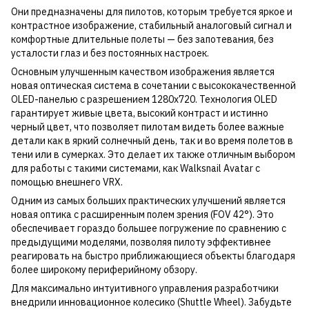
Они предназначены для пилотов, которым требуется яркое и
контрастное изображение, стабильный аналоговый сигнал и
комфортные длительные полеты — без запотевания, без
усталости глаз и без постоянных настроек.
Основным улучшенным качеством изображения является
новая оптическая система в сочетании с высококачественной
OLED-панелью с разрешением 1280x720. Технология OLED
гарантирует живые цвета, высокий контраст и истинно
черный цвет, что позволяет пилотам видеть более важные
детали как в яркий солнечный день, так и во время полетов в
тени или в сумерках. Это делает их также отличным выбором
для работы с такими системами, как Walksnail Avatar с
помощью внешнего VRX.
Одним из самых больших практических улучшений является
новая оптика с расширенным полем зрения (FOV 42°). Это
обеспечивает гораздо большее погружение по сравнению с
предыдущими моделями, позволяя пилоту эффективнее
реагировать на быстро приближающиеся объекты благодаря
более широкому периферийному обзору.
Для максимально интуитивного управления разработчики
внедрили инновационное колесико (Shuttle Wheel). Забудьте