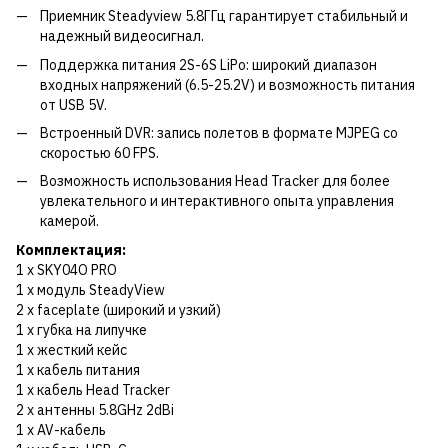
Приемник Steadyview 5.8ГГц гарантирует стабильный и
надежный видеосигнал.
Поддержка питания 2S-6S LiPo: широкий диапазон
входных напряжений (6.5-25.2V) и возможность питания
от USB 5V.
Встроенный DVR: запись полетов в формате MJPEG со
скоростью 60 FPS.
Возможность использования Head Tracker для более
увлекательного и интерактивного опыта управления
камерой.
Комплектация:
1 x SKY04O PRO
1 x модуль SteadyView
2 x faceplate (широкий и узкий)
1 x губка на липучке
1 x жесткий кейс
1 x кабель питания
1 x кабель Head Tracker
2 x антенны 5.8GHz 2dBi
1 x AV-кабель