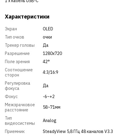
1 x кабель USB-C
Характеристики
Экран
OLED
Тип очков
очки
Трекер головы
Да
Разрешение
1280x720
Поле зрения
42°
Соотношение
4:3/16:9
сторон
Регулировка
Да
фокуса
Фокус
-6~+2
Межзрачковое
58~71мм
расстояние
Тип
Analog
видеосистемы
Приемник
SteadyView 5,8 ГГц 48 каналов V3.3