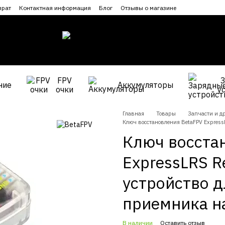
врат
Контактная информация
Блог
Отзывы о магазине
FPV
ние
Аккумуляторы
очки
у
Главная
Товары
Запчасти и др
Ключ восстановления BetaFPV ExpressL
Ключ восста
ExpressLRS R
устройство д
приемника н
В наличии
Оставить отзыв