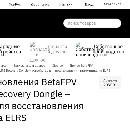
Мой заказ
Укр
Рус
Желания
Вход
Сравнение
Зарядные
Запчасти
Собственное
стройства
и другое
производство
угое
Запчасти для дронов
Другое
Другое BetaFPV
RS Recovery Dongle – устройство для восстановления приемника на ELRS
новления BetaFPV
Артикул
203001
ecovery Dongle –
ля восстановления
а ELRS