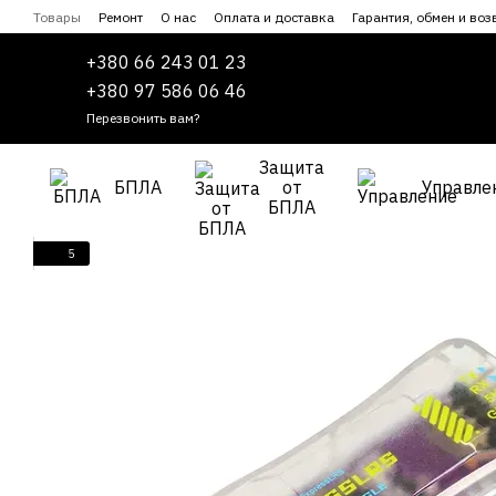
Перейти к основному контенту
Товары
Ремонт
О нас
Оплата и доставка
Гарантия, обмен и воз
Сотрудничество
Пользовательское соглашение
+380 66 243 01 23
+380 97 586 06 46
Перезвонить вам?
Защита
БПЛА
от
Управле
БПЛА
5