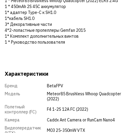
1 * Meteor85 Brushless Whoop Quadcopter (2022) ELRS 2.4G
1 * 450mAh 2S 45C аккумулятор
1* адаптер Type-C к SH1.0
1*кабель SH1.0
3* Декоративные части
4*2-лопастные пропеллеры Gemfan 2015
1* Комплект дополнительных винтов
1 * Руководство пользователя
Характеристики
Бренд
BetaFPV
Модель
Meteor85 Brushless Whoop Quadcopter
(2022)
Полетный
F4 1-2S 12A FC (2022)
контроллер (FC)
Камера
Caddx Ant Camera or RunCam Nano4
Видеопередатчик
M03 25-350mW VTX