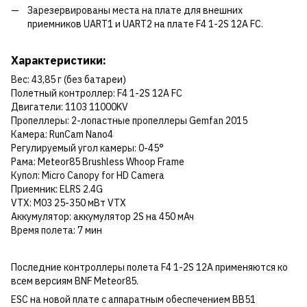
Зарезервированы места на плате для внешних
приемников UART1 и UART2 на плате F4 1-2S 12A FC.
Характеристики:
Вес: 43,85 г (без батареи)
Полетный контроллер: F4 1-2S 12A FC
Двигатели: 1103 11000KV
Пропеллеры: 2-лопастные пропеллеры Gemfan 2015
Камера: RunCam Nano4
Регулируемый угол камеры: 0-45°
Рама: Meteor85 Brushless Whoop Frame
Купол: Micro Canopy for HD Camera
Приемник: ELRS 2.4G
VTX: M03 25-350 мВт VTX
Аккумулятор: аккумулятор 2S на 450 мАч
Время полета: 7 мин
Последние контроллеры полета F4 1-2S 12A применяются ко
всем версиям BNF Meteor85.
ESC на новой плате с аппаратным обеспечением BB51