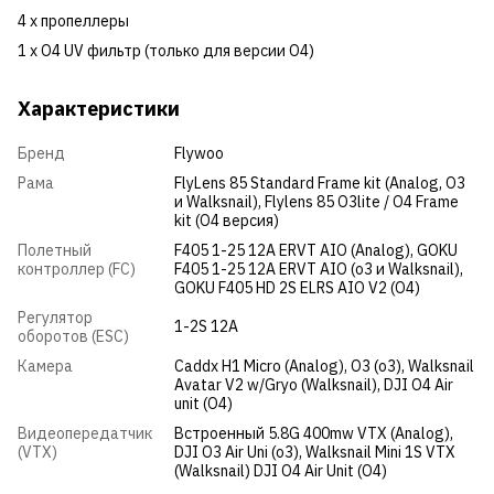
4 х пропеллеры
1 х O4 UV фильтр (только для версии О4)
Характеристики
Бренд
Flywoo
Рама
FlyLens 85 Standard Frame kit (Analog, O3
и Walksnail), Flylens 85 O3lite / O4 Frame
kit (О4 версия)
Полетный
F405 1-25 12A ERVT AΙΟ (Analog), GOKU
контроллер (FC)
F405 1-25 12A ERVT AΙΟ (o3 и Walksnail),
GOKU F405 HD 2S ELRS AIO V2 (О4)
Регулятор
1-2S 12A
оборотов (ESC)
Камера
Caddx H1 Micro (Analog), О3 (o3), Walksnail
Avatar V2 w/Gryo (Walksnail), DJI O4 Air
unit (О4)
Видеопередатчик
Встроенный 5.8G 400mw VTX (Analog),
(VTX)
DJI O3 Air Uni (o3), Walksnail Mini 1S VTX
(Walksnail) DJI O4 Air Unit (О4)