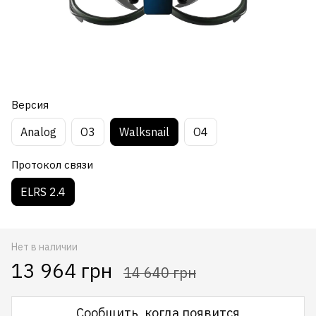
Версия
Analog
О3
Walksnail
O4
Протокол связи
ELRS 2.4
Нет в наличии
13 964 грн
14 640 грн
Сообщить, когда появится