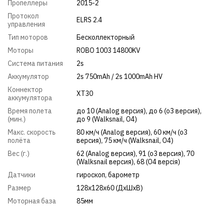
Пропеллеры
2015-2
Протокол
ELRS 2.4
управления
Тип моторов
Бесколлекторный
Моторы
ROBO 1003 14800KV
Система питания
2s
Аккумулятор
2s 750mAh / 2s 1000mAh HV
Коннектор
XT30
аккумулятора
Время полета
до 10 (Analog версия), до 6 (o3 версия),
(мин.)
до 9 (Walksnail, О4)
Макс. скорость
80 км/ч (Analog версия), 60 км/ч (o3
полёта
версия), 75 км/ч (Walksnail, О4)
Вес (г.)
62 (Analog версия), 91 (o3 версия), 70
(Walksnail версия), 68 (О4 версія)
Датчики
гироскоп, барометр
Размер
128x128x60 (ДxШxВ)
Моторная база
85мм