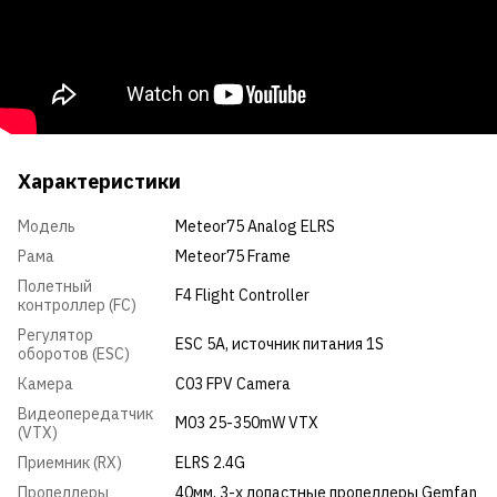
Характеристики
Модель
Meteor75 Analog ELRS
Рама
Meteor75 Frame
Полетный
F4 Flight Controller
контроллер (FC)
Регулятор
ESC 5A, источник питания 1S
оборотов (ESC)
Камера
C03 FPV Camera
Видеопередатчик
M03 25-350mW VTX
(VTX)
Приемник (RX)
ELRS 2.4G
Пропеллеры
40мм, 3-х лопастные пропеллеры Gemfan