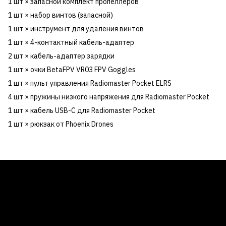
1 шт × запасной комплект пропеллеров
1 шт × набор винтов (запасной)
1 шт × инструмент для удаления винтов
1 шт × 4-контактный кабель-адаптер
2 шт × кабель-адаптер зарядки
1 шт × очки BetaFPV VR03 FPV Goggles
1 шт × пульт управления Radiomaster Pocket ELRS
4 шт × пружины низкого напряжения для Radiomaster Pocket
1 шт × кабель USB-C для Radiomaster Pocket
1 шт × рюкзак от Phoenix Drones