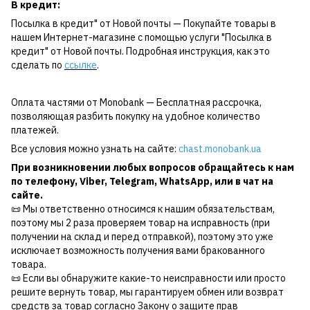
В кредит:
Посылка в кредит" от Новой почты — Покупайте товары в
нашем Интернет-магазине с помощью услуги "Посылка в
кредит" от Новой почты. Подробная инструкция, как это
сделать по
ссылке
.
Оплата частями от Monobank — Бесплатная рассрочка,
позволяющая разбить покупку на удобное количество
платежей.
Все условия можно узнать на сайте:
chast.monobank.ua
При возникновении любых вопросов обращайтесь к нам
по
телефону
,
Viber
,
Telegram
,
WhatsApp
, или в чат на
сайте.
📜 Мы ответственно относимся к нашим обязательствам,
поэтому мы 2 раза проверяем товар на исправность (при
получении на склад и перед отправкой), поэтому это уже
исключает возможность получения вами бракованного
товара.
📜 Если вы обнаружите какие-то неисправности или просто
решите вернуть товар, мы гарантируем обмен или возврат
средств за товар согласно Закону о защите прав