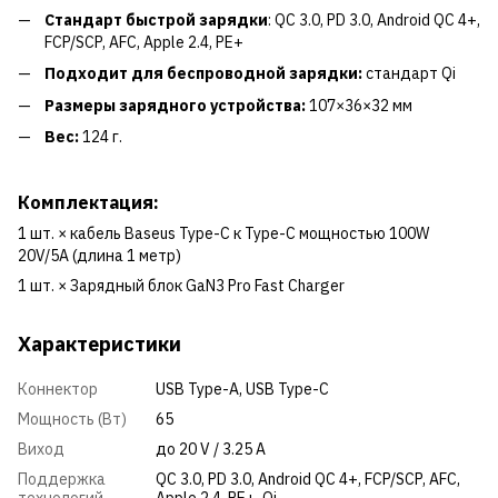
Стандарт быстрой зарядки
: QC 3.0, PD 3.0, Android QC 4+,
FCP/SCP, AFC, Apple 2.4, PE+
Подходит для беспроводной зарядки:
стандарт Qi
Размеры зарядного устройства:
107×36×32 мм
Вес:
124 г.
Комплектация:
1 шт. × кабель Baseus Type-C к Type-C мощностью 100W
20V/5A (длина 1 метр)
1 шт. × Зарядный блок GaN3 Pro Fast Charger
Характеристики
Коннектор
USB Type-A
,
USB Type-C
Мощность (Вт)
65
Виход
до 20 V / 3.25 A
Поддержка
QC 3.0, PD 3.0, Android QC 4+, FCP/SCP, AFC,