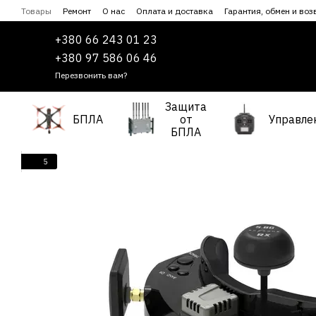
Перейти к основному контенту
Товары
Ремонт
О нас
Оплата и доставка
Гарантия, обмен и воз
Сотрудничество
Пользовательское соглашение
+380 66 243 01 23
+380 97 586 06 46
Перезвонить вам?
Защита
БПЛА
от
Управле
БПЛА
5