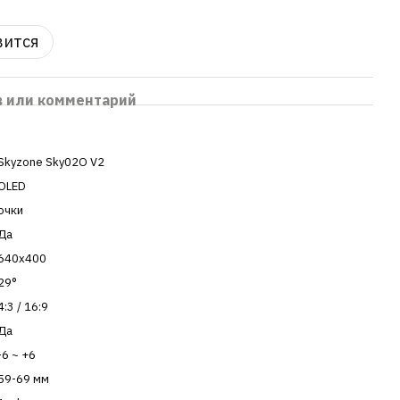
вится
в или комментарий
Skyzone Sky02O V2
OLED
очки
Да
640x400
29°
4:3 / 16:9
Да
-6 ~ +6
59-69 мм