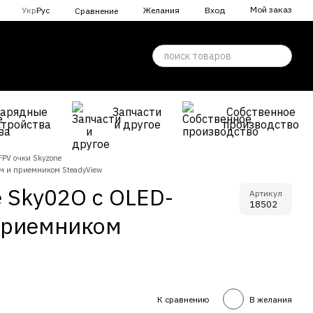
Мой заказ
Укр
Рус
Желания
Вход
Сравнение
Зарядные
Запчасти
Собственное
стройства
и другое
производство
FPV очки Skyzone
м и приемником SteadyView
 Sky02O с OLED-
Артикул
18502
приемником
К сравнению
В желания