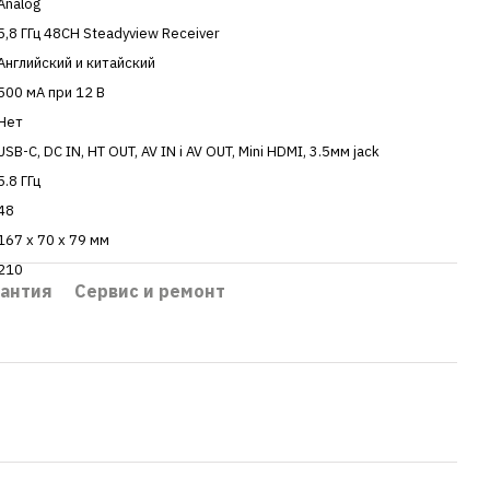
Analog
5,8 ГГц 48CH Steadyview Receiver
Английский и китайский
500 мА при 12 В
Нет
USB-C, DC IN, HT OUT, AV IN і AV OUT, Mini HDMI, 3.5мм jack
5.8 ГГц
48
167 х 70 х 79 мм
210
рантия
Сервис и ремонт