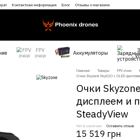
врат
Контактная информация
Блог
Отзывы о магазине
FPV
ние
Аккумуляторы
очки
у
Главная
Товары
FPV очки
Очки Skyzone Sky02O с OLED-дисплее
Очки Skyzone
дисплеем и 
SteadyView
Нет в наличии
Оставить отзыв
15 519 грн