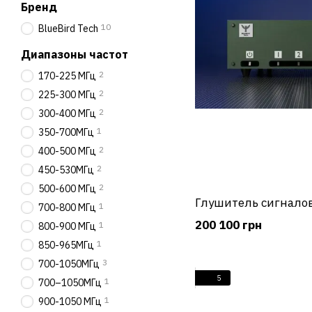
Бренд
10
BlueBird Tech
Диапазоны частот
2
170-225 МГц
2
225-300 МГц
2
300-400 МГц
1
350-700МГц
2
400-500 МГц
2
450-530МГц
2
500-600 МГц
Глушитель сигналов
1
700-800 МГц
200 100 грн
1
800-900 МГц
1
850-965МГц
3
700-1050МГц
5
1
700–1050МГц
1
900-1050 МГц