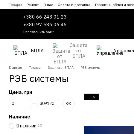
Перейти к основному контенту
Товары
Ремонт
О нас
Оплата и доставка
Гарантия, обмен и воз
Сотрудничество
Пользовательское соглашение
+380 66 243 01 23
+380 97 586 06 46
Перезвонить вам?
Защита
БПЛА
от
Управле
БПЛА
Главная
Товары
Защита от БПЛА
РЭБ системы
РЭБ системы
Цена, грн
5
От Цена, грн
До Цена, грн
OK
Наличие
10
В наличии