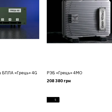
 БПЛА «Грець» 4G
РЭБ «Грець» 4МО
208 380 грн
5