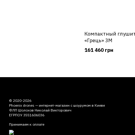
Компактный глушит
«Грець» 3М
161 460 грн
© 2020-2026
Phoenix drones — интернет-магазин с шоурумом в Киеве
ФЛП Шолохов Николай Викторович
ЕГРПОУ 3551606036
Принимаем к оплате