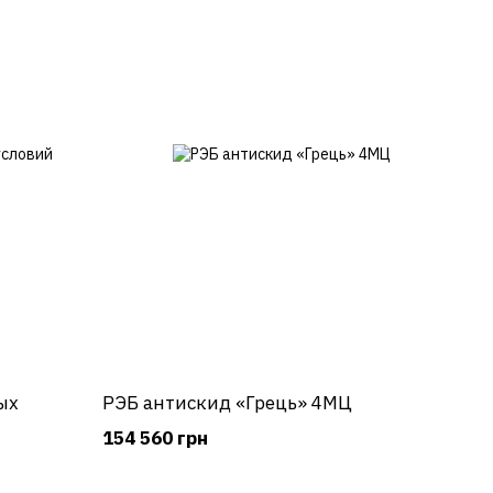
ых
РЭБ антискид «Грець» 4МЦ
154 560 грн