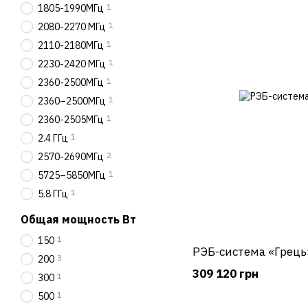
1
1805-1990МГц
1
2080-2270 МГц
1
2110-2180МГц
1
2230-2420 МГц
1
2360-2500МГц
1
2360–2500МГц
1
2360-2505МГц
1
2.4 ГГц
2
2570-2690МГц
1
5725–5850МГц
1
5.8 ГГц
Общая мощность Вт
1
150
РЭБ-система «Грець
3
200
309 120 грн
1
300
1
500