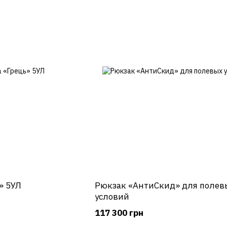
» 5УЛ
Рюкзак «АнтиСкид» для полев
условий
117 300 грн