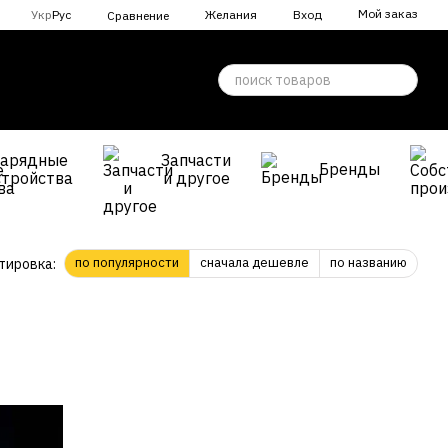
Мой заказ
Укр
Рус
Желания
Вход
Сравнение
Зарядные
Запчасти
Бренды
стройства
и другое
по популярности
сначала дешевле
по названию
тировка: