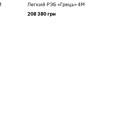
М
Легкий РЭБ «Грець» 4М
208 380 грн