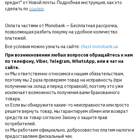
кредит" от Новой почты. Подробная инструкция, как это
сделать по
ссылке
.
Оплата частями от Monobank — Бесплатная рассрочка,
позволяющая разбить покупку на удобное количество
платежей.
Все условия можно узнать на сайте:
chast.monobank.ua
При возникновении любых вопросов обращайтесь к нам
по
телефону
,
Viber
,
Telegram
,
WhatsApp
, или в чат на
сайте.
📜 Мы ответственно относимся к нашим обязательствам,
поэтому мы 2 раза проверяем товар на исправность (при
получении на склад и перед отправкой), поэтому это уже
исключает возможность получения вами бракованного
товара.
📜 Если вы обнаружите какие-то неисправности или просто
решите вернуть товар, мы гарантируем обмен или возврат
средств за товар согласно Закону о защите прав
потребителей.
📜 Мы работаем официально, добросовестно платим налоги и
предоставляем фискальный чек.