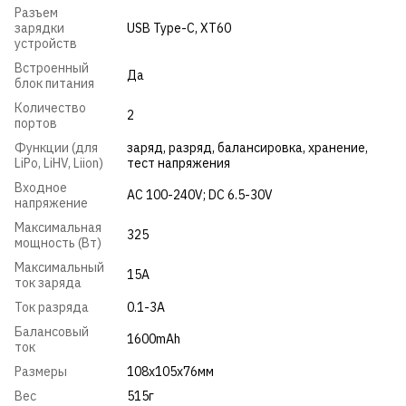
Разъем
зарядки
USB Type-C
,
XT60
устройств
Встроенный
Да
блок питания
Количество
2
портов
Функции (для
заряд
,
разряд
,
балансировка
,
хранение
,
LiPo, LiHV, Liion)
тест напряжения
Входное
AC 100-240V; DC 6.5-30V
напряжение
Максимальная
325
мощность (Вт)
Максимальный
15A
ток заряда
Ток разряда
0.1-3A
Балансовый
1600mAh
ток
Размеры
108x105x76мм
Вес
515г