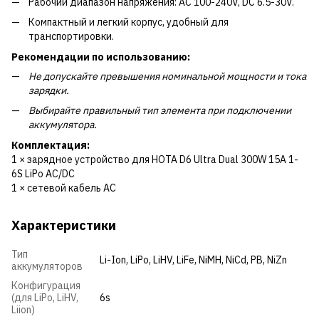
Рабочий диапазон напряжения: AC 100-240V, DC 6.5-30V.
Компактный и легкий корпус, удобный для
транспортировки.
Рекомендации по использованию:
Не допускайте превышения номинальной мощности и тока
зарядки.
Выбирайте правильный тип элемента при подключении
аккумулятора.
Комплектация:
1 × зарядное устройство для HOTA D6 Ultra Dual 300W 15A 1-
6S LiPo AC/DC
1 × сетевой кабель AC
Характеристики
Тип
Li-Ion
,
LiPo
,
LiHV
,
LiFe
,
NiMH
,
NiCd
,
PB
,
NiZn
аккумуляторов
Конфигурация
(для LiPo, LiHV,
6s
Liion)