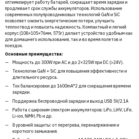
оптимизирует работу батарей, сокращает время зарядки и
продлевает срок службы аккумуляторов. Использование
современных полупроводниковых технологий GaN и SiC
позволяет снизить энергетические потери, улучшить
теплоотвод и повысить надежность. Компактный и легкий
корпус (108×105×76мм, 575г) делает устройство удобным как
для домашнего использования, так и во время полетов и
поездок.
Основные преимущества:
Мощность до 300W при AC и до 2×325W при DC (>24V).
Технологии GaN + SiC для повышения эффективности и
длительного ресурса.
Ток балансировки до 1600mA*2 для сокращения времени
зарядки.
Поддержка беспроводной зарядки и выход USB 5V/2.1A
Работа с широким спектром аккумуляторов: LiPo, LiHV, LiFe,
Li-ion, NiMH, Pb и др.
8 уровней защиты: от перегрева, перенапряжения и
короткого замыкания.