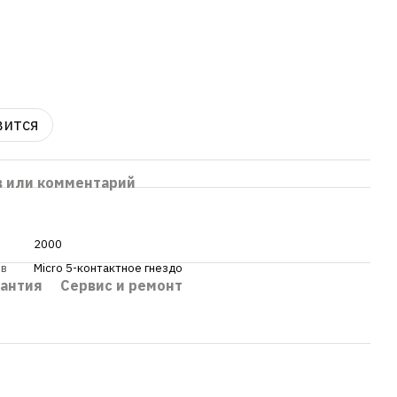
вится
в или комментарий
2000
ов
Micro 5-контактное гнездо
рантия
Сервис и ремонт