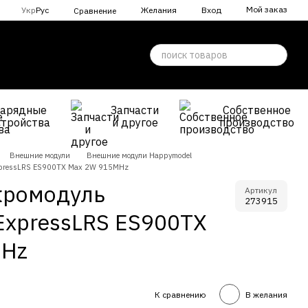
Мой заказ
Укр
Рус
Желания
Вход
Сравнение
Зарядные
Запчасти
Собственное
стройства
и другое
производство
Внешние модули
Внешние модули Happymodel
xpressLRS ES900TX Max 2W 915MHz
кромодуль
Артикул
273915
ExpressLRS ES900TX
MHz
К сравнению
В желания