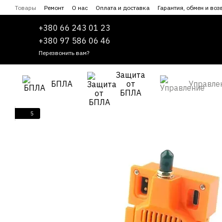
Перейти к основному контенту
Товары
Ремонт
О нас
Оплата и доставка
Гарантия, обмен и воз
Сотрудничество
Пользовательское соглашение
+380 66 243 01 23
+380 97 586 06 46
Перезвонить вам?
Защита
БПЛА
от
Управле
БПЛА
5