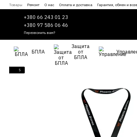
Перейти к основному контенту
Товары
Ремонт
О нас
Оплата и доставка
Гарантия, обмен и воз
Сотрудничество
Пользовательское соглашение
+380 66 243 01 23
+380 97 586 06 46
Перезвонить вам?
Защита
БПЛА
от
Управле
БПЛА
5