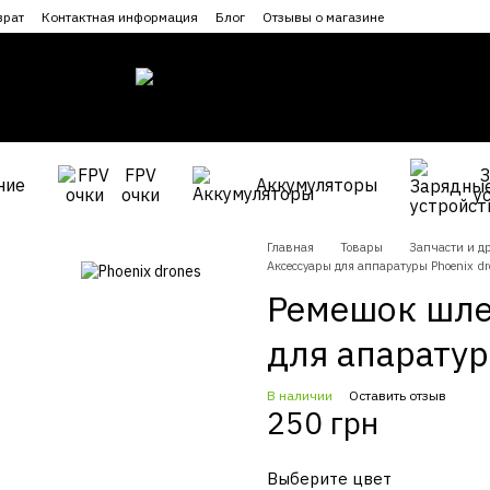
врат
Контактная информация
Блог
Отзывы о магазине
FPV
ние
Аккумуляторы
очки
у
Главная
Товары
Запчасти и др
Аксессуары для аппаратуры Phoenix d
Ремешок шлей
для апарату
В наличии
Оставить отзыв
250 грн
Выберите цвет