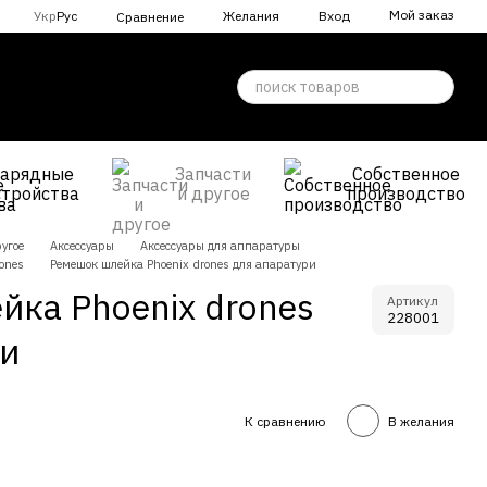
Мой заказ
Укр
Рус
Желания
Вход
Сравнение
Зарядные
Запчасти
Собственное
стройства
и другое
производство
угое
Аксессуары
Аксессуары для аппаратуры
rones
Ремешок шлейка Phoenix drones для апаратури
ка Phoenix drones
Артикул
228001
ри
К сравнению
В желания