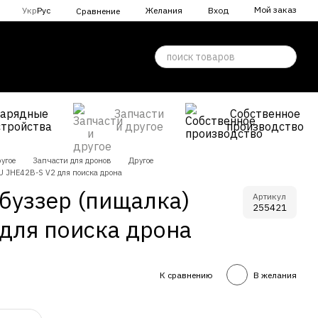
Мой заказ
Укр
Рус
Желания
Вход
Сравнение
Зарядные
Запчасти
Собственное
стройства
и другое
производство
угое
Запчасти для дронов
Другое
 JHE42B-S V2 для поиска дрона
буззер (пищалка)
Артикул
255421
для поиска дрона
К сравнению
В желания