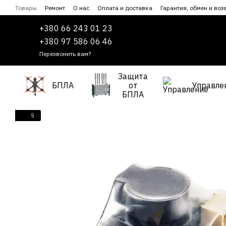
Перейти к основному контенту
Товары
Ремонт
О нас
Оплата и доставка
Гарантия, обмен и воз
Сотрудничество
Пользовательское соглашение
+380 66 243 01 23
+380 97 586 06 46
Перезвонить вам?
Защита
БПЛА
от
Управле
БПЛА
5