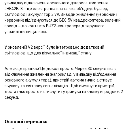
у випадку відключення основного джерела живлення.
JHE42B-S – це електронна плата, яка об'єднує буззер,
світлодіод і акумулятор 3.7V. Виводи живлення (червоний і
червоний) під'єднуються до BEC 5V квадрокоптера, зелений
провід – до контакту BUZZ-контролера для ручного
управління пищалкою.
У оновленій V2 версії, було інтегровано додатковий
світлодіод, що для візуальної індикації стану.
Але як це працює? Це доволі просто. Через 30 секунд після
відключення живлення (наприклад, у випадку від'єднання
основного акумулятора), пристрій автоматично активує
звукову та світлову сигналізацію. Щоб вимкнути пристрій,
достатньо просто натиснути і утримувати кнопку впродовж 2
секунд.
Основні переваги: