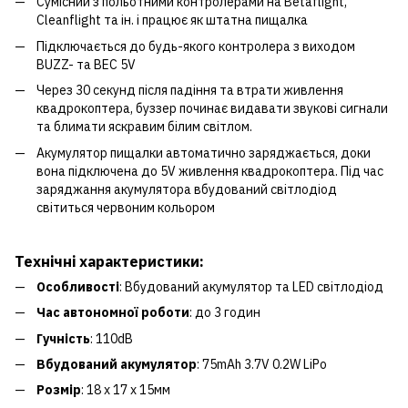
Сумісний з польотними контролерами на Betaflight,
Cleanflight та ін. і працює як штатна пищалка
Підключається до будь-якого контролера з виходом
BUZZ- та BEC 5V
Через 30 секунд після падіння та втрати живлення
квадрокоптера, буззер починає видавати звукові сигнали
та блимати яскравим білим світлом.
Акумулятор пищалки автоматично заряджається, доки
вона підключена до 5V живлення квадрокоптера. Під час
заряджання акумулятора вбудований світлодіод
світиться червоним кольором
Технічні характеристики:
Особливості
: Вбудований акумулятор та LED світлодіод
Час автономної роботи
: до 3 годин
Гучність
: 110dB
Вбудований акумулятор
: 75mAh 3.7V 0.2W LiPo
Розмір
: 18 х 17 х 15мм