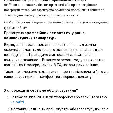
📜
Якщо ви виявите якісь несправності або просто вирішите
повернути товар, ми гарантуємо обмін або повернення коштів за
товар згідно Закону про захист прав споживачів.
📜
Ми працюємо офіційно, сумлінно сплачуємо податки та надаємо
фіскальний чек.
Пропонуємо
професійний ремонт FPV-дронів,
комплектуючих та апаратури
Вирішуємо і прості, і складні пошкодження — від заміни
окремих елементів до повного відновлення пристрою після
пошкодження. Проводимо діагностику для визначення
причини несправності. Виконуємо ремонт модульних частин:
польотні контролери, камери, VTX, мотори, рами та інше.
Також допоможемо налаштувати дрон та підключити його до
вашої апаратури для комфортного першого польоту.
Як проходить сервісне обслуговування?
Заявка: зв'яжіться із нами телефоном або залиште заявку
на сайті
.
Доставка: надішліть дрон, окуляри або апаратуру поштою