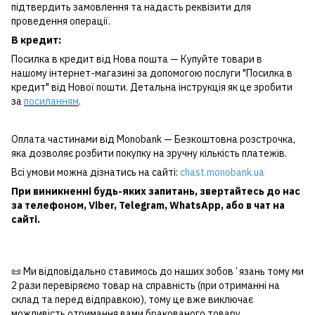
підтвердить замовлення та надасть реквізити для
проведення операції.
В кредит:
Посилка в кредит від Нова пошта — Купуйте товари в
нашому інтернет-магазині за допомогою послуги "Посилка в
кредит" від Нової пошти. Детальна інструкція як це зробити
за
посиланням
.
Оплата частинами від Monobank — Безкоштовна розстрочка,
яка дозволяє розбити покупку на зручну кількість платежів.
Всі умови можна дізнатись на сайті:
chast.monobank.ua
При виникненні будь-яких запитань, звертайтесь до нас
за
телефоном
,
Viber
,
Telegram
,
WhatsApp
, або в чат на
сайті.
📜 Ми відповідально ставимось до наших зобовʼязань тому ми
2 рази перевіряємо товар на справність (при отриманні на
склад та перед відправкою), тому це вже виключає
можливість отримання вами бракованого товару.