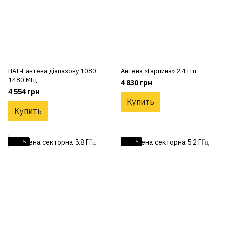
ПАТЧ-антена діапазону 1080–
Антена «Гарпина» 2.4 ГГц
1480 МГц
4 830 грн
4 554 грн
Купить
Купить
5
5