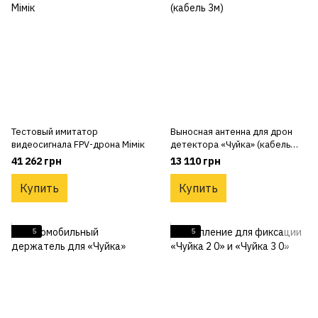
Тестовый имитатор
Выносная антенна для дрон
видеосигнала FPV-дрона Мімік
детектора «Чуйка» (кабель
3м)
41 262 грн
13 110 грн
Купить
Купить
5
5