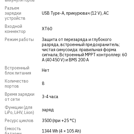
Разъем
зарядки
USB Type-A
,
прикурювач (12 V)
,
AC
устройств
Входной
XT60
коннектор
Режим работы
Защита от перезаряда и глубокого
разряда, встроенный предохранитель;
чистая синусоида: правильная форма
сигнала; Встроенный MPPT контроллер: 60
A (40 450 V) и BMS 200 A
Встроенный
Нет
блок питания
Количество
8
портов
Время зарядки
3-4 часа
от сети
Функции (для
заряд
LiPo, LiHV, Liion)
Ресурс циклов
3500 (при +25 °C)
Емкость
1344 Wh (4 × 105 Ah)
батареи