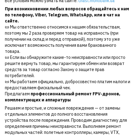
Все условия можно узнать на сайте:
chast.monobank.ua
При возникновении любых вопросов обращайтесь к нам
по
телефону
,
Viber
,
Telegram
,
WhatsApp
, или в чат на
сайте.
📜 Мы ответственно относимся к нашим обязательствам,
поэтому мы 2 раза проверяем товар на исправность (при
получении на склад и перед отправкой), поэтому это уже
исключает возможность получения вами бракованного
товара.
📜 Если вы обнаружите какие-то неисправности или просто
решите вернуть товар, мы гарантируем обмен или возврат
средств за товар согласно Закону о защите прав
потребителей.
📜 Мы работаем официально, добросовестно платим налоги и
предоставляем фискальный чек.
Предлагаем
профессиональный ремонт FPV-дронов,
комплектующих и аппаратуры
Решаем и простые, и сложные повреждения — от замены
отдельных элементов до полного восстановления
устройства после повреждения. Проводим диагностику для
определения причины неисправности. Выполняем ремонт
модульных частей: полетные контроллеры, камеры, VTX,