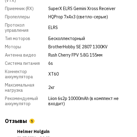
(VTX)
Приемник (RX)
SuperX ELRS Gemini Xross Receiver
Пропеллеры
HQProp 7x4x3 (светло-серые)
Протокол
ELRS
управления
Тип моторов
Бесколлекторный
Моторы
BrotherHobby SE 2807 1300KV
Антенна видео
Rush Cherry FPV 5.8G 155мм
Система питания
6s
Коннектор
XT60
аккумулятора
Максимальная
2кг
нагрузка
Рекомендуемый
Liion 6s2p 10000mAh (в комппект не
аккумулятор
входит)
Отзывы
1
Helmer Holguin