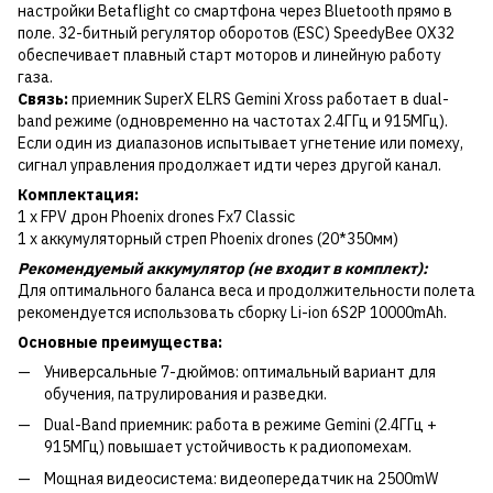
настройки Betaflight со смартфона через Bluetooth прямо в
поле. 32-битный регулятор оборотов (ESC) SpeedyBee OX32
обеспечивает плавный старт моторов и линейную работу
газа.
Связь:
приемник SuperX ELRS Gemini Xross работает в dual-
band режиме (одновременно на частотах 2.4ГГц и 915МГц).
Если один из диапазонов испытывает угнетение или помеху,
сигнал управления продолжает идти через другой канал.
Комплектация:
1 x FPV дрон Phoenix drones Fx7 Classic
1 x аккумуляторный стреп Phoenix drones (20*350мм)
Рекомендуемый аккумулятор (не входит в комплект):
Для оптимального баланса веса и продолжительности полета
рекомендуется использовать сборку Li-ion 6S2P 10000mAh.
Основные преимущества:
Универсальные 7-дюймов: оптимальный вариант для
обучения, патрулирования и разведки.
Dual-Band приемник: работа в режиме Gemini (2.4ГГц +
915МГц) повышает устойчивость к радиопомехам.
Мощная видеосистема: видеопередатчик на 2500mW