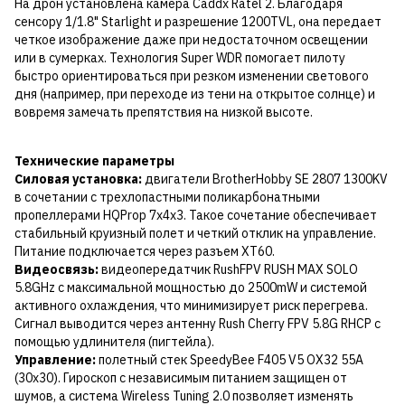
На дрон установлена ​​камера Caddx Ratel 2. Благодаря
сенсору 1/1.8" Starlight и разрешение 1200TVL, она передает
четкое изображение даже при недостаточном освещении
или в сумерках. Технология Super WDR помогает пилоту
быстро ориентироваться при резком изменении светового
дня (например, при переходе из тени на открытое солнце) и
вовремя замечать препятствия на низкой высоте.
Технические параметры
Силовая установка:
двигатели BrotherHobby SE 2807 1300KV
в сочетании с трехлопастными поликарбонатными
пропеллерами HQProp 7x4x3. Такое сочетание обеспечивает
стабильный круизный полет и четкий отклик на управление.
Питание подключается через разъем XT60.
Видеосвязь:
видеопередатчик RushFPV RUSH MAX SOLO
5.8GHz с максимальной мощностью до 2500mW и системой
активного охлаждения, что минимизирует риск перегрева.
Сигнал выводится через антенну Rush Cherry FPV 5.8G RHCP с
помощью удлинителя (пигтейла).
Управление:
полетный стек SpeedyBee F405 V5 OX32 55A
(30x30). Гироскоп с независимым питанием защищен от
шумов, а система Wireless Tuning 2.0 позволяет изменять