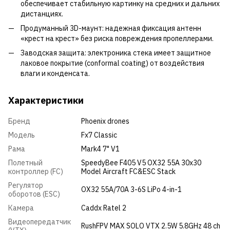
обеспечивает стабильную картинку на средних и дальних
дистанциях.
Продуманный 3D-маунт: надежная фиксация антенн
«крест на крест» без риска повреждения пропеллерами.
Заводская защита: электроника стека имеет защитное
лаковое покрытие (conformal coating) от воздействия
влаги и конденсата.
Характеристики
Бренд
Phoenix drones
Модель
Fx7 Classic
Рама
Mark4 7" V1
Полетный
SpeedyBee F405 V5 OX32 55A 30x30
контроллер (FC)
Model Aircraft FC&ESC Stack
Регулятор
OX32 55A/70A 3-6S LiPo 4-in-1
оборотов (ESC)
Камера
Caddx Ratel 2
Видеопередатчик
RushFPV MAX SOLO VTX 2.5W 5.8GHz 48 ch