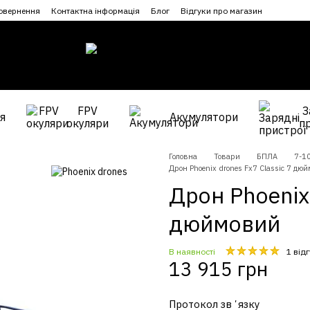
повернення
Контактна інформація
Блог
Відгуки про магазин
FPV
З
я
Акумулятори
окуляри
п
Головна
Товари
БПЛА
7-1
Дрон Phoenix drones Fx7 Classic 7 дю
Дрон Phoenix 
дюймовий
В наявності
1 від
13 915 грн
Протокол звʼязку