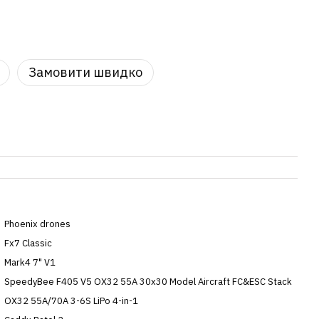
Замовити швидко
Phoenix drones
Fx7 Classic
Mark4 7" V1
SpeedyBee F405 V5 OX32 55A 30x30 Model Aircraft FC&ESC Stack
OX32 55A/70A 3-6S LiPo 4-in-1