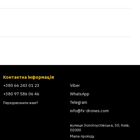
Контактна інформація
+380 66 243 01 23
Viber
+380 97 586 06 46
WhatsApp
Telegram
Передзвонити вам?
info@fx-drones.com
вулиця Золотоустівська, 50, Київ,
02000
Мапа проїзду