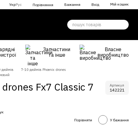
Мій кошик
Укр
Рус
Бажання
Вхід
Порівняння
арядні
Запчастини
Власне
ристрої
та інше
виробництво
0 дюймів
7-10 дюймів Phoenix drones
ймовий
drones Fx7 Classic 7
Артикул
142221
гук
Порівняти
У бажання