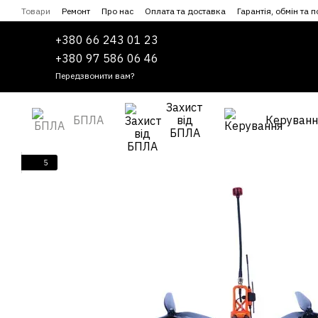
Перейти до основного контенту
Товари
Ремонт
Про нас
Оплата та доставка
Гарантія, обмін та 
Співпраця
Угода користувача
+380 66 243 01 23
+380 97 586 06 46
Передзвонити вам?
Захист
БПЛА
від
Керуванн
БПЛА
5