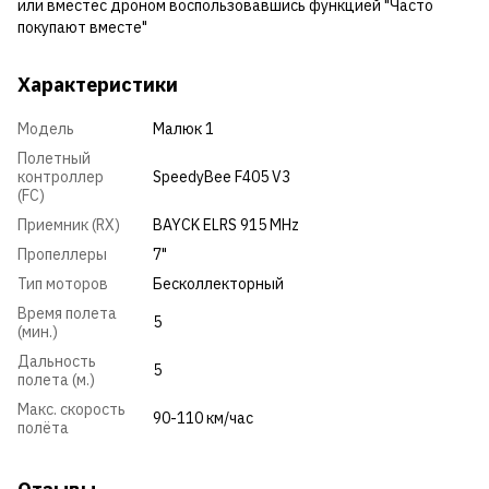
или вместес дроном воспользовавшись функцией "Часто
покупают вместе"
Характеристики
Модель
Малюк 1
Полетный
контроллер
SpeedyBee F405 V3
(FC)
Приемник (RX)
BAYCK ELRS 915 MHz
Пропеллеры
7"
Тип моторов
Бесколлекторный
Время полета
5
(мин.)
Дальность
5
полета (м.)
Макс. скорость
90-110 км/час
полёта