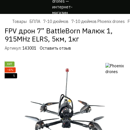
Товары
БПЛА
7-10 дюймов
7-10 дюймов Phoenix drones
F
FPV дрон 7” BattleBorn Малюк 1,
915MHz ELRS, 5км, 1кг
Артикул:
143001
Оставить отзыв
ХИТ
−6%
5