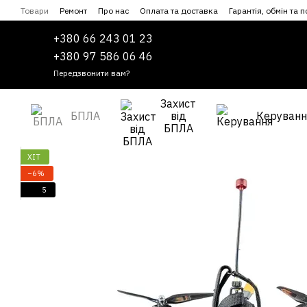
Перейти до основного контенту
Товари
Ремонт
Про нас
Оплата та доставка
Гарантія, обмін та 
Співпраця
Угода користувача
+380 66 243 01 23
+380 97 586 06 46
Передзвонити вам?
Захист
БПЛА
від
Керуванн
БПЛА
ХІТ
−6%
5