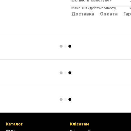
Дальність польоту (м.)
Макс. швидкість польоту
Доставка
Оплата
Гар
Каталог
Клієнтам