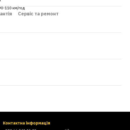
5
90-110 км/год
антія
Сервіс та ремонт
Контактна інформація