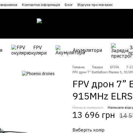
повернення
Контактна інформація
Блог
Відгуки про магазин
FPV
З
я
Акумулятори
окуляри
п
Головна
Товари
БПЛА
7-1
FPV дрон 7” BattleBorn Малюк 1, 915M
FPV дрон 7” 
915MHz ELRS,
Немає в наявності
Написати відг
13 696 грн
14 5
Виберіть колір