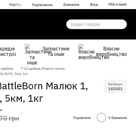
Мій кошик
Укр
Рус
Бажання
Вхід
Порівняння
арядні
Запчастини
Власне
ристрої
та інше
виробництво
0 дюймів
7-10 дюймів Phoenix drones
Hz ELRS, 5км, 1кг
BattleBorn Малюк 1,
Артикул
143001
 5км, 1кг
ук
70 грн
Порівняти
У бажання