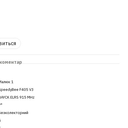
явиться
 коментар
Малюк 1
SpeedyBee F405 V3
BAYCK ELRS 915 MHz
7"
Безколекторний
5