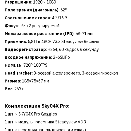
Разрешение
: 1920 × 1080
Поле зрения (диагональ)
: 52°
Соотношение сторон
: 4:3/16:9
Фокус
: -6~+2 регулируемый
Межзрачковое расстояние (IPD)
: 58-71 мм
Приемник
: 5,8 ГГц 48CH V3.3 Steadyview Receiver
Видеорегистратор
: H264, 60 кадров в секунду
Входное напряжение
: 2~6SLiPo
HDMI IN
: 720P 100FPS
Head Tracker:
3-осевой акселерометр, 3-осевой гироскоп
Размер
: 185×75×67 мм
Вес
: 267 г
Комплектация Sky04X Pro:
1 шт. × SKY04X Pro Goggles
1 шт. × модуль приемника Steadyview V3.3
1 шт. × передняя панель (широкая и узкая)