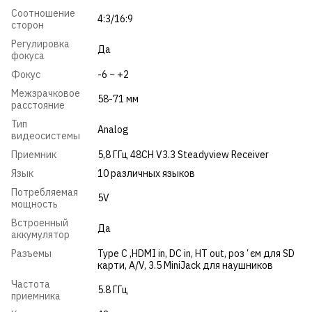
Соотношение
4:3/16:9
сторон
Регулировка
Да
фокуса
Фокус
-6 ~ +2
Межзрачковое
58-71 мм
расстояние
Тип
Analog
видеосистемы
Приемник
5,8 ГГц 48CH V3.3 Steadyview Receiver
Язык
10 различных языков
Потребляемая
5V
мощность
Встроенный
Да
аккумулятор
Разъемы
Type C ,HDMI in, DC in, HT out, розʼєм для SD
карти, A/V, 3.5 MiniJack для наушников
Частота
5.8 ГГц
приемника