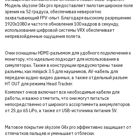
Модель skyzone 04x pro предоставляет пилотам широкое поле
зрения на 52 градуса, обеспечивая невероятно
захватывающий FPV-опыт. Благодаря высокому разрешению
1920x1080 и частоте обновления 100 кадров в секунду,
использование цифровой системы VRX обеспечивает
непревзойденные ощущения полета.
Очки оснащены HDMI-разъемом для удобного подключения к
монитору, что идеально подходит для использования в
симуляторах. Также в конструкции предусмотрены такие
разъемы, как minijack 3.5 для наушников, AV-кабель для
передачи аудио-видео данных, а также отдельный разъем
HT OUT для режима Head Tracker.
Комплект очков включает все необходимые кабели для
работы, и важно отметить, что они могут питаться
непосредственно от широкого ассортимента аккумуляторов
от 2S до 6S LiPo, а также от USB-источника питания 5V.
Матовое покрытие skyzone 04x pro эффективно защищает от
отпечатков пальцев и уменьшает отблески.