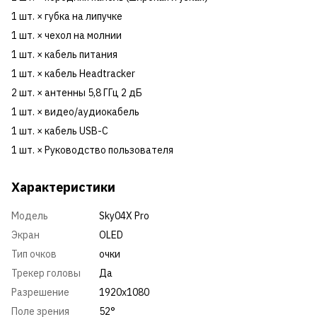
1 шт. × губка на липучке
1 шт. × чехол на молнии
1 шт. × кабель питания
1 шт. × кабель Headtracker
2 шт. × антенны 5,8 ГГц 2 дБ
1 шт. × видео/аудиокабель
1 шт. × кабель USB-C
1 шт. × Руководство пользователя
Характеристики
Модель
Sky04X Pro
Экран
OLED
Тип очков
очки
Трекер головы
Да
Разрешение
1920x1080
Поле зрения
52°