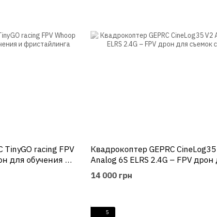
 TinyGO racing FPV
Квадрокоптер GEPRC CineLog35
он для обучения и
Analog 6S ELRS 2.4G – FPV дрон
съемок с GPS
14 000 грн
5