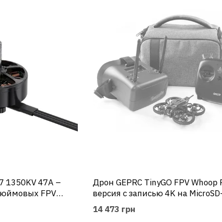
GEPRC хочет воплотить эту мечту для молодежи, об
полетов благодаря своим продуктам.
Компания планирует революционизировать индустри
передовых технологий. Изменения в рамах, моторах,
легкими, эффективными и интеллектуальными, являю
GEPRC верит в успех индустрии FPV и будет приста
внедрять инновации, которые улучшат опыт полетов 
увлекательный мир FPV.
7 1350KV 47A –
Дрон GEPRC TinyGO FPV Whoop 
 дюймовых FPV
версия с записью 4K на MicroSD
14 473 грн