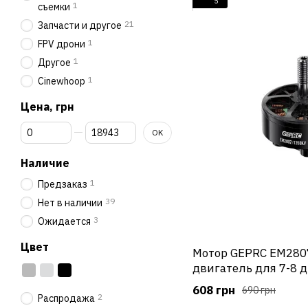
5
1
съемки
21
Запчасти и другое
1
FPV дрони
1
Другое
1
Cinewhoop
Цена, грн
От Цена, грн
До Цена, грн
OK
Наличие
1
Предзаказ
39
Нет в наличии
3
Ожидается
Цвет
Мотор GEPRC EM280
двигатель для 7-8
дронов
608 грн
690 грн
2
Распродажа