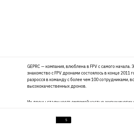
GEPRC — компания, влюблена в FPV с самого начала. 
знакомство с FPV дронами состоялось в конце 2011 г
разросся в команду с более чем 100 сотрудниками, 
высококачественных дронов.
Их дроны стали неотъемлемой частью жизни многих о
кинематографических съемок и даже коммерческих п
FPV и работает для обеспечения доступности и каче
5
Их видение — стать пионерами в разумных FPV дрона