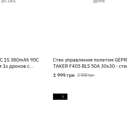
C 1S 380mAh 90C
Стек управления полетом GEP
я 1s дронов с
TAKER F405 BLS 50A 30x30 - сте
-рейтингом до
сборки 7-8 дюймового дрона
1 999 грн
2 500 грн
5