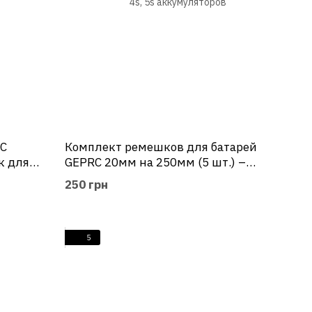
RC
Комплект ремешков для батарей
к для
GEPRC 20мм на 250мм (5 шт.) –
износостойкие стрепы для 3s, 4s, 5s
250 грн
аккумуляторов
5