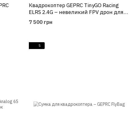
PRC
Квадрокоптер GEPRC TinyGO Racing
ELRS 2.4G – невеликий FPV дрон для
навчання та фрістайлу
7 500 грн
5