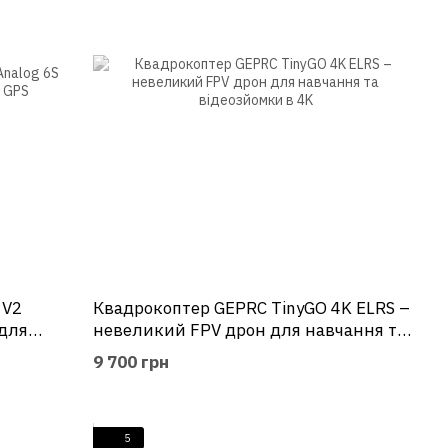
 V2
Квадрокоптер GEPRC TinyGO 4K ELRS –
 для
невеликий FPV дрон для навчання та
відеозйомки в 4K
9 700 грн
5