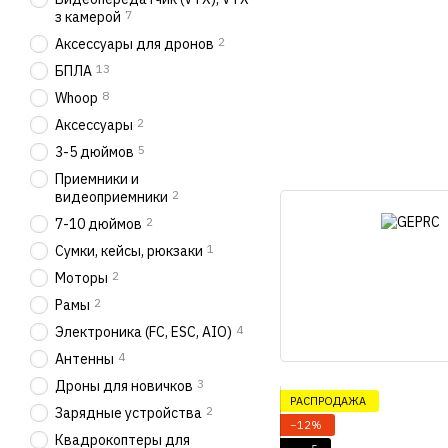
7
з камерой
2
Аксессуары для дронов
13
БПЛА
8
Whoop
2
Аксессуары
5
3-5 дюймов
Приемники и
2
видеоприемники
2
7-10 дюймов
1
Сумки, кейсы, рюкзаки
2
Моторы
2
Рамы
4
Электроника (FC, ESC, AIO)
4
Антенны
3
Дроны для новичков
РАСПРОДАЖА
2
Зарядные устройства
−12%
Квадрокоптеры для