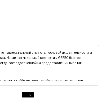
Этот увлекательный опыт стал основой их деятельности, а
ода. Начав как маленький коллектив, GEPRC быстро
всегда сосредоточенной на предоставлении пилотам
т личных хобби до гонок, свободного стиля полетов,
отребностей. GEPRC верит в яркое будущее для индустрии
ства продуктов для новых поколений FPV пилотов.
5
х. Мечта о полете всегда была присуща человечеству, и