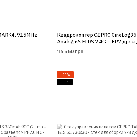
MARK4, 915MHz
Квадрокоптер GEPRC CineLog35
Analog 6S ELRS 2.4G – FPV дрон
съемок
16 560 грн
−20%
5