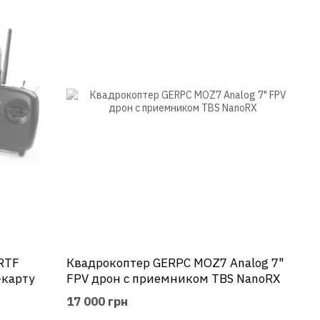
еспечивая им возможность наслаждаться радостью
ю FPV, развивая новые продукты с использованием
 VTX и системах управления полетом, делающие их более
тся их перспективой будущего.
льно наблюдать за грядущими изменениями, готовыми
и позволят большему числу людей погрузиться в
RTF
Квадрокоптер GERPC MOZ7 Analog 7"
-карту
FPV дрон c приемником TBS NanoRX
17 000 грн