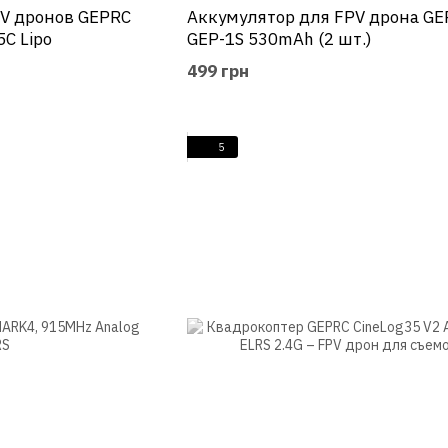
PV дронов GEPRC
Аккумулятор для FPV дрона GE
C Lipo
GEP-1S 530mAh (2 шт.)
499 грн
5