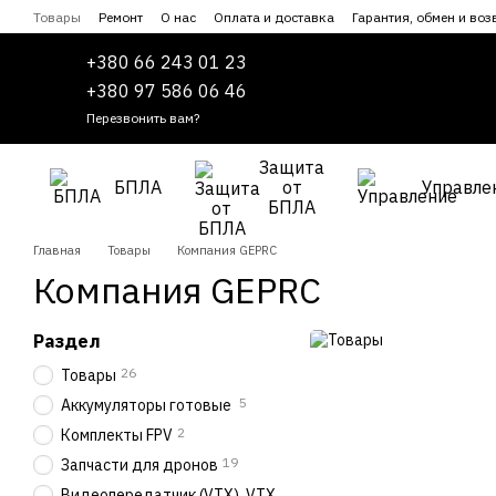
Перейти к основному контенту
Товары
Ремонт
О нас
Оплата и доставка
Гарантия, обмен и воз
Сотрудничество
Пользовательское соглашение
+380 66 243 01 23
+380 97 586 06 46
Перезвонить вам?
Защита
БПЛА
от
Управле
БПЛА
Главная
Товары
Компания GEPRC
Компания GEPRC
Раздел
26
Товары
5
Аккумуляторы готовые
2
Комплекты FPV
19
Запчасти для дронов
Видеопередатчик (VTX), VTX