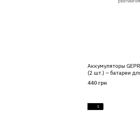
Аккумуляторы GEPR
(2 шт.) – батареи дл
разъемом PH2.0 и С
440 грн
180С
5