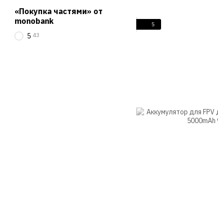
«Покупка частями» от
monobank
5
43
5