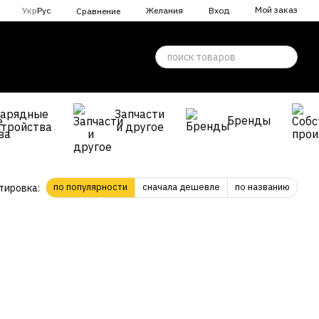
Мой заказ
Укр
Рус
Желания
Вход
Сравнение
Зарядные
Запчасти
Бренды
стройства
и другое
по популярности
сначала дешевле
по названию
тировка: