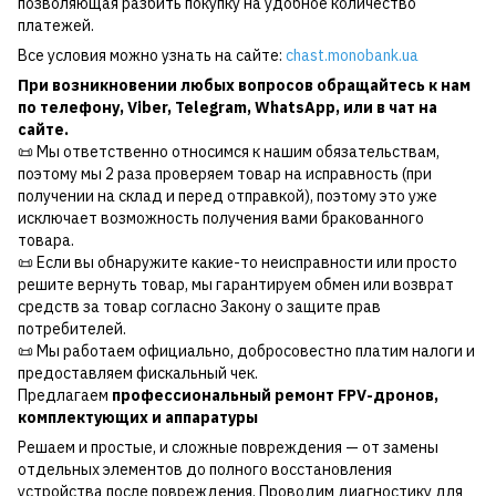
позволяющая разбить покупку на удобное количество
платежей.
Все условия можно узнать на сайте:
chast.monobank.ua
При возникновении любых вопросов обращайтесь к нам
по
телефону
,
Viber
,
Telegram
,
WhatsApp
, или в чат на
сайте.
📜 Мы ответственно относимся к нашим обязательствам,
поэтому мы 2 раза проверяем товар на исправность (при
получении на склад и перед отправкой), поэтому это уже
исключает возможность получения вами бракованного
товара.
📜 Если вы обнаружите какие-то неисправности или просто
решите вернуть товар, мы гарантируем обмен или возврат
средств за товар согласно Закону о защите прав
потребителей.
📜 Мы работаем официально, добросовестно платим налоги и
предоставляем фискальный чек.
Предлагаем
профессиональный ремонт FPV-дронов,
комплектующих и аппаратуры
Решаем и простые, и сложные повреждения — от замены
отдельных элементов до полного восстановления
устройства после повреждения. Проводим диагностику для