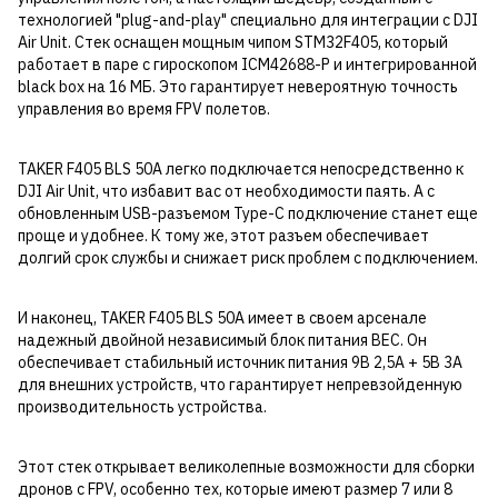
технологией "plug-and-play" специально для интеграции с DJI
Air Unit. Стек оснащен мощным чипом STM32F405, который
работает в паре с гироскопом ICM42688-P и интегрированной
black box на 16 МБ. Это гарантирует невероятную точность
управления во время FPV полетов.
TAKER F405 BLS 50A легко подключается непосредственно к
DJI Air Unit, что избавит вас от необходимости паять. А с
обновленным USB-разъемом Type-C подключение станет еще
проще и удобнее. К тому же, этот разъем обеспечивает
долгий срок службы и снижает риск проблем с подключением.
И наконец, TAKER F405 BLS 50A имеет в своем арсенале
надежный двойной независимый блок питания BEC. Он
обеспечивает стабильный источник питания 9В 2,5A + 5В 3A
для внешних устройств, что гарантирует непревзойденную
производительность устройства.
Этот стек открывает великолепные возможности для сборки
дронов с FPV, особенно тех, которые имеют размер 7 или 8