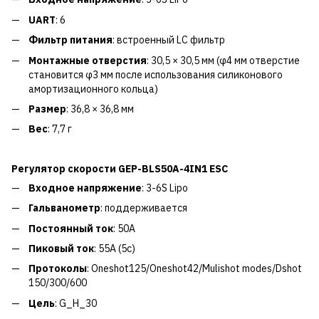
UART
: 6
Фильтр питания
: встроенный LC фильтр
Монтажные отверстия
: 30,5 × 30,5 мм (φ4 мм отверстие
становится φ3 мм после использования силиконового
амортизационного кольца)
Размер
: 36,8 × 36,8 мм
Вес
: 7,7 г
Регулятор скорости GEP-BLS50A-4IN1 ESC
Входное напряжение
: 3-6S Lipo
Гальванометр
: поддерживается
Постоянный ток
: 50A
Пиковый ток
: 55A (5с)
Протоколы
: Oneshot125/Oneshot42/Mulishot modes/Dshot
150/300/600
Цель
: G_H_30