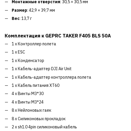
Монтажные отверстия
: 30,5 × 30,5 мм
Размер
: 42,9 × 39,7 мм
Вес
: 13,7 г
Комплектация к GEPRC TAKER F405 BLS 50A
1 x Контроллер полета
1 х ESC
1 х Конденсатор
1 х Кабель-адаптер DJI Air Unit
1 х Кабель-адаптер контроллера полета
1 х Кабель питания XT60
4 х Винты M3*30
4 х Винты M3*24
8 х Нейлоновых гаек
8 х Силиконовых прокладок
2 x sh1.0 4pin силиконовый кабель