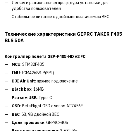
Легкая и рациональная процедура установки для
удобства пользователей
Стабильное питание с двойным независимым BEC
Технические характеристики GEPRC TAKER F405
BLS 50A
Контроллер полета GEP-F405-HD v2 FC
MCU
: STM32F405
IMU
: ICM42688-P(SPI)
DJI Air Unit
: прямое подключение
Black box
: 16MB
Разъем USB
: Type-C
OSD
: BetaFlight OSD с чипом AT7456E
BEC
: 5В, 9В двойной BEC
Цель прошивки
: GEPRCF405
Входное напряжение
: 3-6S LiPo