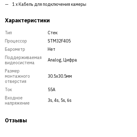
1 х Кабель для подключения камеры
Характеристики
Тип
Стек
Процессор
STM32F405
Барометр
Нет
Поддерживаемая
Analog
,
Цифра
видеосистема
Размер
монтажного
30.5x30.5мм
отверстия
Ток
55А
Входное
3s
,
4s
,
5s
,
6s
напряжение
Отзывы