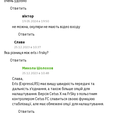
очень удобно
Ответить
віктор
19.05.2024 в 19:50
не можна, окуляри не мають відео входу
Ответить
Слава
25.12.2023 в 10:37
Яка різниця між erls і frsky?
Ответить
Микола Шолохов
25.12.2023 в 10:48
Слава,
Erls (ExpressLRS) має вищу швидкість передачі та
дальність з'єднання, а також більше опцій для
налаштування. Версія Cetus X на FrSky з польотним
контролером Cetus FC славиться своєю функцією
стабілізації, але має обмежені опції для налаштування.
Ответить