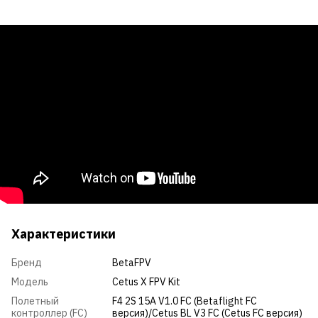
Характеристики
Бренд
BetaFPV
Модель
Cetus X FPV Kit
Полетный
F4 2S 15A V1.0 FC (Betaflight FC
контроллер (FC)
версия)/Cetus BL V3 FC (Cetus FC версия)