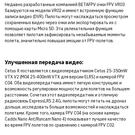
Недавно разработанные компанией BETAFPV очки FPV VR03
базируются на модели VR02 и имеют встроенную функцию
записи видео (DVR). Пилоты могут наслаждаться просмотром
сохраненных видео через очки или экспортировать их с
помощью карты Micro SD. Эта увлекательная функция
позволяет пилотам зафиксировать незабываемые моменты
полета, значительно повышая эмоции от FPV-полетов.
Улучшенная передача видео:
Cetus X поставляется с видеопередатчиком Cetus 25-350mW
VTX V2 (M04 25-400mW VTX для версии ELRS) и камерой FPV
C04. Оба видеопередатчика имеют легкую конструкцию и
возможность регулировки мощности для полетов на большем
расстоянии. Сочетая этот видеопередатчик и отличную
радиосвязь ExpressLRS 2.4G, пилоты могут летать на дронах
дольше, исследовать больше возможностей и наслаждаться
полетами. Кроме того, камера FPV C04 (на основе камеры
Caddx Nano Ant/Runcam Nano 4) показывает лучшее качество
во время FPV полетов по сравнению с камерой FPV C02.