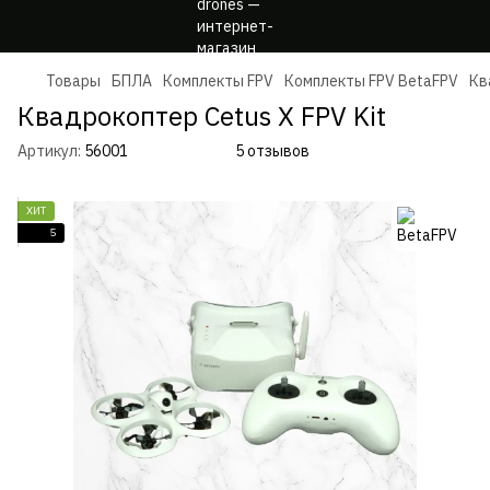
Товары
БПЛА
Комплекты FPV
Комплекты FPV BetaFPV
Кв
Квадрокоптер Cetus X FPV Kit
Артикул:
56001
5 отзывов
ХИТ
5