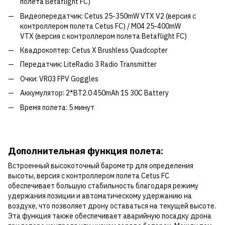
полета Betaflight FC)
Видеопередатчик: Cetus 25-350mW VTX V2 (версия с
контроллером полета Cetus FC) / M04 25-400mW
VTX (версия с контроллером полета Betaflight FC)
Квадрокоптер: Cetus X Brushless Quadcopter
Передатчик: LiteRadio 3 Radio Transmitter
Очки: VR03 FPV Goggles
Аккумулятор: 2*BT2.0 450mAh 1S 30C Battery
Время полета: 5 минут
Дополнительная функция полета:
Встроенный высокоточный барометр для определения
высоты, версия с контроллером полета Cetus FC
обеспечивает большую стабильность благодаря режиму
удержания позиции и автоматическому удержанию на
воздухе, что позволяет дрону оставаться на текущей высоте.
Эта функция также обеспечивает аварийную посадку дрона