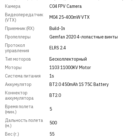
Камера
C04 FPV Camera
Видеопередатчик
M04 25-400mW VTX
(VTX)
Приемник (RX)
Build-In
Пропеллеры
Gemfan 2020 4-лопастные винты
Протокол
ELRS 2.4
управления
Тип моторов
Бесколлекторный
Моторы
1103 11000KV Motor
Система питания
1s
Аккумулятор
BT2.0 450mAh 1S 75C Battery
Коннектор
BT2.0
аккумулятора
Время полета
5
(мин.)
Дальность полета
500
(м.)
Вес (г.)
55