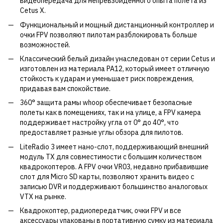
видеопередача для непревзойденного опыта полета из
Cetus X.
Функциональный и мощный дистанционный контроллер и
очки FPV позволяют пилотам разблокировать больше
возможностей.
Классический белый дизайн унаследован от серии Cetus и
изготовлен из материала PA12, который имеет отличную
стойкость к ударам и уменьшает риск повреждения,
придавая вам спокойствие.
360° защита рамы whoop обеспечивает безопасные
полеты как в помещениях, так и на улице, а FPV камера
поддерживает настройку угла от 0° до 40°, что
предоставляет разные углы обзора для пилотов.
LiteRadio 3 имеет нано-слот, поддерживающий внешний
модуль TX для совместимости с большим количеством
квадрокоптеров. А FPV очки VR03, недавно прибавившие
слот для Micro SD карты, позволяют хранить видео с
записью DVR и поддерживают большинство аналоговых
VTX на рынке.
Квадрокоптер, радиопередатчик, очки FPV и все
аксессуары упакованы в портативную сумку из материала