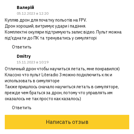
Валерій
05.12.2023 в 12:20
Купляв дрон для початку польотів на FPV.
Дрон хороший, витримує удари і падіння.
Комплектні окуляри підтримують запис відео. Пульт можна
під'єднати до ПК та тренуватись у симуляторі
Ответить
Dmitry
15.11.2023 в 10:19
Отличный дрон чтобы научиться летать, мне понравился)
Классно что пульт Literadio 3 можно подключить к пк и
использовать в симуляторе
Также пришлось сначало научиться летать в симуляторе,
прежде чем браться за дрон, потому что управлять им
оказалось не так просто как казалось)
Ответить
Написать отзыв