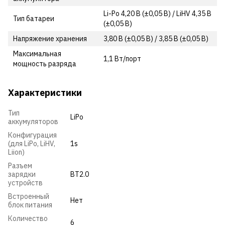
Li-Po 4,20 В (±0,05 В) / LiHV 4,35 В
Тип батареи
(±0,05 В)
Напряжение хранения
3,80 В (±0,05 В) / 3,85 В (±0,05 В)
Максимальная
1,1 Вт/порт
мощность разряда
Характеристики
Тип
LiPo
аккумуляторов
Конфигурация
(для LiPo, LiHV,
1s
Liion)
Разъем
зарядки
BT2.0
устройств
Встроенный
Нет
блок питания
Количество
6