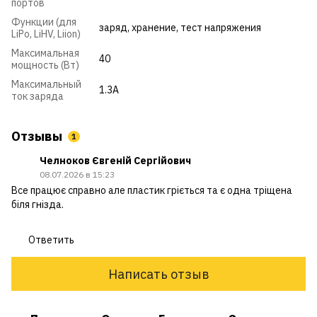
портов
Функции (для
заряд
,
хранение
,
тест напряжения
LiPo, LiHV, Liion)
Максимальная
40
мощность (Вт)
Максимальный
1.3A
ток заряда
Отзывы
1
Челноков Євгеній Сергійович
08.07.2026 в 15:23
Все працює справно але пластик гріється та є одна тріщена
біля гнізда.
Ответить
Написать отзыв