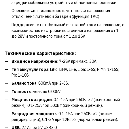
зарядки мобильных устройств и обновления прошивки
Обеспечивает возможность установки напряжения
отключения литиевой батареи (функция TVC)
Поддерживает стабильный выходной ток и напряжение, с
возможностью настройки постоянного напряжения от 1
до 28V и постоянного тока от 1 до 15V
Технические характеристики:
Входное напряжение
: 7-28V при макс. 30A.
Тип аккумулятора
: LiPo, LiHV, LiFe, Lion: 1-6S; NiMh: 1-16S;
Pb: 1-10S.
Баланс тока
: 800mA при 2-6S.
Точность
: меньше 0.005V.
Мощность зарядки
: 0.1-15А при 250Вт×2 (асинхронный
режим), 0.1-25А при 500Вт (синхронный режим).
Разрядная мощность
: 0.1-15А при 250Вт×2 (режим
рециркуляции), 0.1-3А при 12Вт×2 (нормальный режим).
USB
: 2.1A при 5V USB3.0.