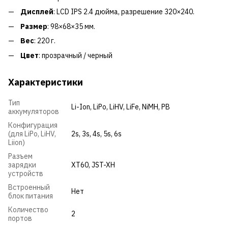
Дисплей
: LCD IPS 2.4 дюйма, разрешение 320×240.
Размер
: 98×68×35 мм.
Вес
: 220 г.
Цвет
: прозрачный / черный
Характеристики
Тип
Li-Ion
,
LiPo
,
LiHV
,
LiFe
,
NiMH
,
PB
аккумуляторов
Конфигурация
(для LiPo, LiHV,
2s
,
3s
,
4s
,
5s
,
6s
Liion)
Разъем
зарядки
XT60
,
JST-XH
устройств
Встроенный
Нет
блок питания
Количество
2
портов