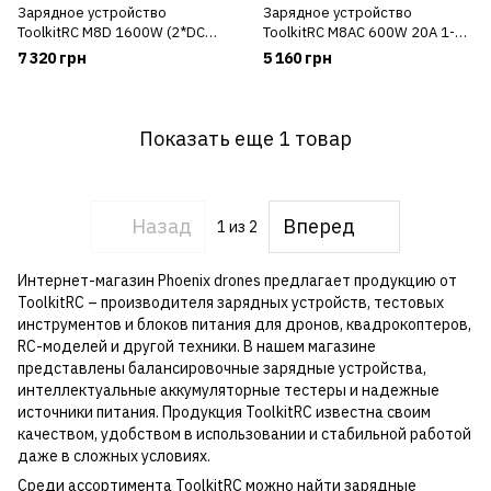
Зарядное устройство
Зарядное устройство
ToolkitRC M8D 1600W (2*DC
ToolkitRC M8AC 600W 20A 1-8S
800W) 30A 1-8S с сенсорным
со встроенным блоком
7 320 грн
5 160 грн
экраном
питания
Показать еще 1 товар
Назад
Вперед
1
из 2
Интернет-магазин Phoenix drones предлагает продукцию от
ToolkitRC – производителя зарядных устройств, тестовых
инструментов и блоков питания для дронов, квадрокоптеров,
RC-моделей и другой техники. В нашем магазине
представлены балансировочные зарядные устройства,
интеллектуальные аккумуляторные тестеры и надежные
источники питания. Продукция ToolkitRC известна своим
качеством, удобством в использовании и стабильной работой
даже в сложных условиях.
Среди ассортимента ToolkitRC можно найти зарядные