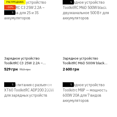
РАСПРОДАЖА
5
−30%
5
Зарядное устройство
Зарядное устройство
ToolkitRC C3 25W 2.2A –
ToolkitRC M6D 500W black
зарядка для 2S и 3S
двухканальное 500 Вт для
529 грн
2 600 грн
753 грн
аккумуляторов
аккумуляторов
5
5