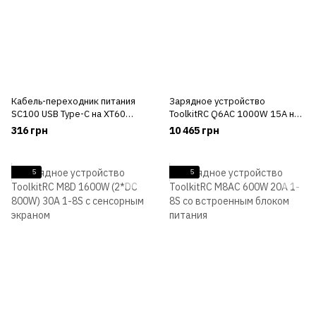
Кабель-переходник питания
Зарядное устройство
SC100 USB Type-C на XT60
ToolkitRC Q6AC 1000W 15A на
50см
4 канала 1-6S
316 грн
10 465 грн
5
5