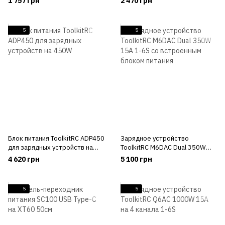
1 757 грн
2 470 грн
10A
аккумуляторов
5
5
Блок питания ToolkitRC ADP450
Зарядное устройство
для зарядных устройств на
ToolkitRC M6DAC Dual 350W
450W
15A 1-6S со встроенным
4 620 грн
5 100 грн
блоком питания
5
5