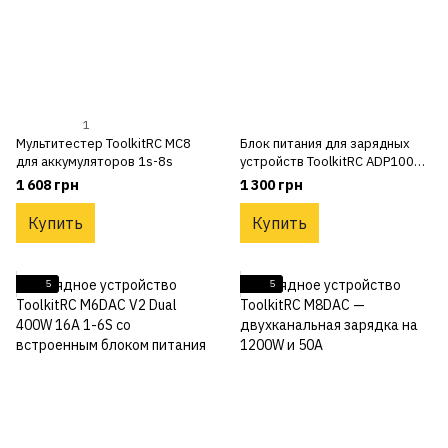
1
Мультитестер ToolkitRC MC8
Блок питания для зарядных
для аккумуляторов 1s-8s
устройств ToolkitRC ADP100W
20V 5А с разъемом XT60
1 608 грн
1 300 грн
Купить
Купить
5
5