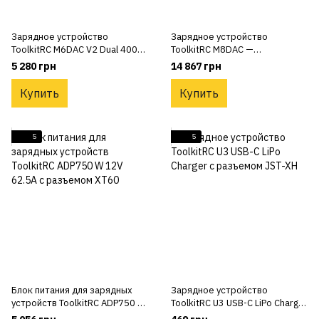
Зарядное устройство
Зарядное устройство
ToolkitRC M6DAC V2 Dual 400W
ToolkitRC M8DAC —
16A 1-6S со встроенным
двухканальная зарядка на
5 280 грн
14 867 грн
блоком питания
1200W и 50A
Купить
Купить
5
5
Блок питания для зарядных
Зарядное устройство
устройств ToolkitRC ADP750 W
ToolkitRC U3 USB-C LiPo Charger
12V 62.5А с разъемом XT60
с разъемом JST-XH