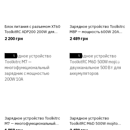
Блок питания с разъемом XT60
Зарядное устройство Toolkitrc
ToolkitRC ADP200 200W для
M8P — мощность 600W 20A
зарядных устройств
для 7 видов аккумуляторов
2 200 грн
2 489 грн
5
5
Зарядное устройство Toolkitrc
Зарядное устройство
M7 — многофункциональный
ToolkitRC M6D 500W mojito
зарядник с мощностью 200W
двухканальное 500 Вт для