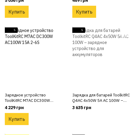
5 056 грн
469 грн
Купить
Купить
5
5
Зарядное устройство
Зарядка для батарей ToolkitRC
ToolKitRC M7AC DC300W
Q4AC 4x50W 5A AC 100W –
AC100W 15A 2-6S
зарядное устройство для
4 229 грн
3 635 грн
аккумуляторов
Купить