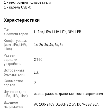
1 × инструкция пользователя
1 × кабель USB-C
Характеристики
Тип
Li-Ion
,
LiPo
,
LiHV
,
LiFe
,
NiMH
,
PB
аккумуляторов
Конфигурация
(для LiPo, LiHV,
1s
,
2s
,
3s
,
4s
,
5s
,
6s
Liion)
Разъем
зарядки
XT60
устройств
Встроенный
Да
блок питания
Количество
2
портов
Функции (для
заряд
,
разряд
,
хранение
,
тест напряжения
LiPo, LiHV, Liion)
Входное
AC 100-240V 50/60Hz 2.5A; DC 7-28V 30A
напряжение