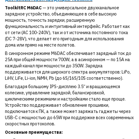
ToolkitRC M6DAC
— это универсальное двухканальное
зарядное устройство, объединяющее в себе высокую
мощность, точность зарядки, расширенную
функциональность и интуитивный интерфейс. Работает как
от сети (AC 100-240V), так и от источника постоянного тока
(DC 7-28V), что делает его пригодным для использования
дома или прямо на месте полетов.
В синхронном режиме M6DAC обеспечивает зарядный ток до
25А при общей мощности 700W, а в асинхронном — по 15А на
каждый канал при мощности до 350W. Зарядка
поддерживается для широкого спектра аккумуляторов: LiPo,
LiHV, LiFe, Li-ion, NiMH, Pb (до 6S/16S/10S соответственно).
Благодаря большому IPS-дисплею 3.5” и вращающемся
колесике, управление зарядкой, балансировкой,
циклическими режимами и настройками стало еще проще.
Устройство поддерживает обновление прошивки,
подключается к ПК, а также может заряжать гаджеты через
USB-C с мощностью до 65W при поддержке всех современных
скоростных протоколов.
Основные преимущества: