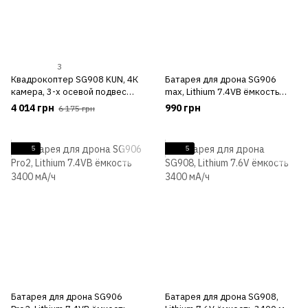
3
Квадрокоптер SG908 KUN, 4К
Батарея для дрона SG906
камера, 3-х осевой подвес
max, Lithium 7.4VВ ёмкость
камеры, бесколлекторные
3400 мА/ч
4 014 грн
990 грн
6 175 грн
моторы + сумка
5
5
Батарея для дрона SG906
Батарея для дрона SG908,