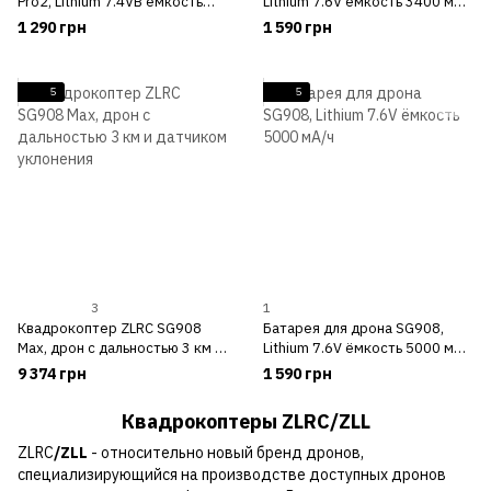
Pro2, Lithium 7.4VВ ёмкость
Lithium 7.6V ёмкость 3400 мА/
3400 мА/ч
ч
1 290 грн
1 590 грн
5
5
3
1
Квадрокоптер ZLRC SG908
Батарея для дрона SG908,
Max, дрон с дальностью 3 км и
Lithium 7.6V ёмкость 5000 мА/
датчиком уклонения
ч
9 374 грн
1 590 грн
Квадрокоптеры ZLRC/ZLL
ZLRC
/ZLL
- относительно новый бренд дронов,
специализирующийся на производстве доступных дронов